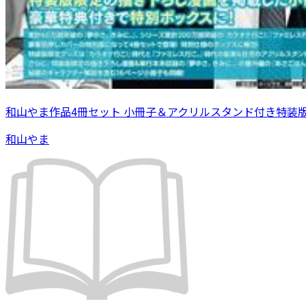
和山やま作品4冊セット 小冊子＆アクリルスタンド付き特装
和山やま