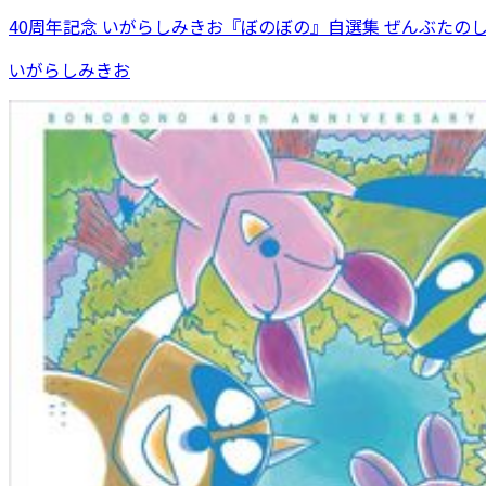
40周年記念 いがらしみきお『ぼのぼの』自選集 ぜんぶたの
いがらしみきお