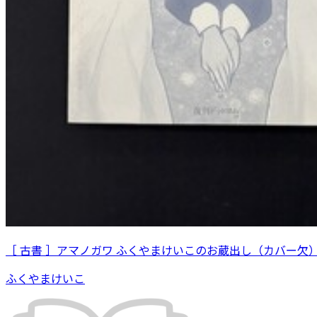
［ 古書 ］アマノガワ ふくやまけいこのお蔵出し（カバー欠
ふくやまけいこ