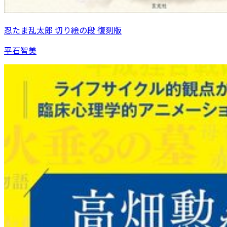
忍たま乱太郎 切り絵の段 復刻版
平石智美