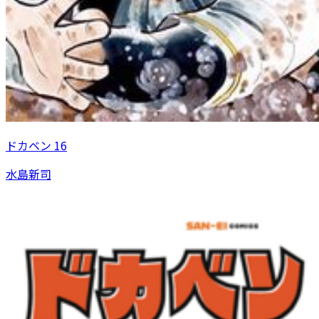
ドカベン 16
水島新司