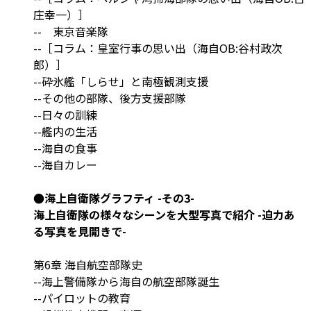
庄幸一）］
-- 東京音楽隊
--［コラム：皇室行事の思い出（海自OB:谷村政次
郎）］
--砕氷艦「しらせ」と南極観測支援
--その他の部隊、後方支援部隊
--日々の訓練
--艦内の生活
--海自の食事
--海自カレー
●海上自衛隊グラフティ -その3-
海上自衛隊の様々なシーンを大型写真で紹介 -迫力あ
る写真を見開きで-
第6章 海自航空部隊史
--海上警備隊から海自の航空部隊誕生
--パイロットの教育