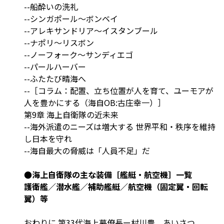
--船酔いの洗礼
--シンガポール～ボンベイ
--アレキサンドリア～イスタンブール
--ナポリ～リスボン
--ノーフォーク～サンディエゴ
--パールハーバー
--ふたたび晴海へ
--［コラム：配置、立ち位置が人を育て、ユーモアが
人を豊かにする（海自OB:古庄幸一）］
第9章 海上自衛隊の近未来
--海外派遣のニーズは増大する 世界平和・秩序を維持
し日本を守れ
--海自最大の脅威は「人員不足」だ
●海上自衛隊の主な装備［艦艇・航空機］一覧
護衛艦／潜水艦／補助艦艇／航空機（固定翼・回転
翼）等
おわりに 第33代海上幕僚長ー村川豊 あいさつ