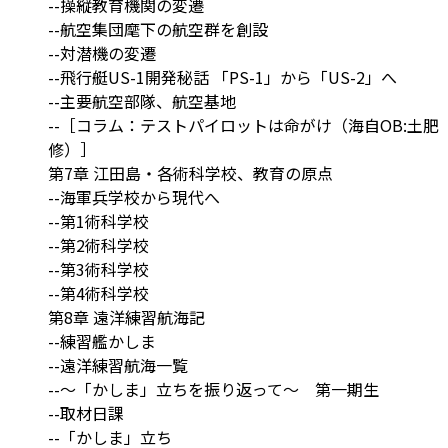
--操縦教育機関の変遷
--航空集団麾下の航空群を創設
--対潜機の変遷
--飛行艇US-1開発秘話 「PS-1」から「US-2」へ
--主要航空部隊、航空基地
--［コラム：テストパイロットは命がけ（海自OB:土肥
修）］
第7章 江田島・各術科学校、教育の原点
--海軍兵学校から現代へ
--第1術科学校
--第2術科学校
--第3術科学校
--第4術科学校
第8章 遠洋練習航海記
--練習艦かしま
--遠洋練習航海一覧
--～「かしま」立ちを振り返って～ 第一期生
--取材日課
--「かしま」立ち