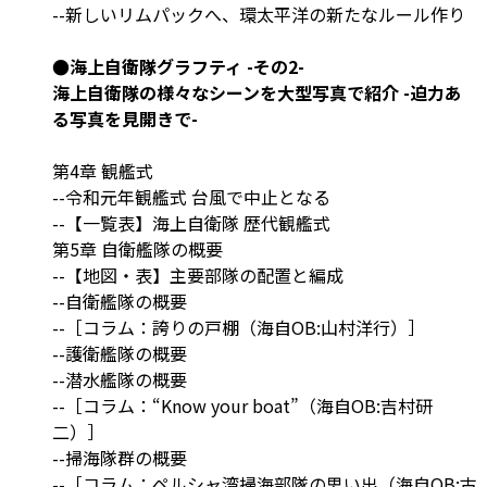
--新しいリムパックへ、環太平洋の新たなルール作り
●海上自衛隊グラフティ -その2-
海上自衛隊の様々なシーンを大型写真で紹介 -迫力あ
る写真を見開きで-
第4章 観艦式
--令和元年観艦式 台風で中止となる
--【一覧表】海上自衛隊 歴代観艦式
第5章 自衛艦隊の概要
--【地図・表】主要部隊の配置と編成
--自衛艦隊の概要
--［コラム：誇りの戸棚（海自OB:山村洋行）］
--護衛艦隊の概要
--潜水艦隊の概要
--［コラム：“Know your boat”（海自OB:吉村研
二）］
--掃海隊群の概要
--［コラム：ペルシャ湾掃海部隊の思い出（海自OB:古