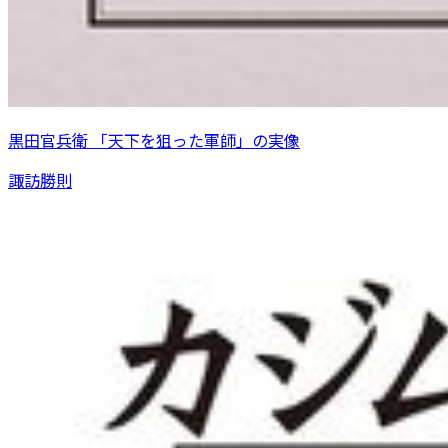
黒田官兵衛 「天下を狙った軍師」の実像
諏訪勝則