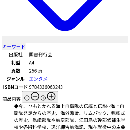
キーワード
出版社
国書刊行会
判型
A4
頁数
256 頁
ジャンル
エンタメ
ISBNコード
9784336063243
商品内容
◆今、ひもとかれる海上自衛隊の伝統と伝説--海上自
衛隊発足からの歴史、海外派遣、リムパック、観艦式
の歴史、艦艇部隊や航空部隊、江田島の幹部候補生学
校や各術科学校、遠洋練習航海記、現在就役中の主要