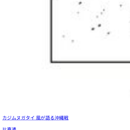
カジムヌガタイ 風が語る沖縄戦
比嘉慂