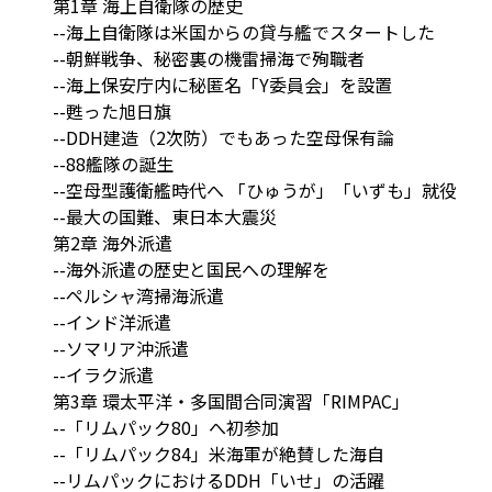
第1章 海上自衛隊の歴史
--海上自衛隊は米国からの貸与艦でスタートした
--朝鮮戦争、秘密裏の機雷掃海で殉職者
--海上保安庁内に秘匿名「Y委員会」を設置
--甦った旭日旗
--DDH建造（2次防）でもあった空母保有論
--88艦隊の誕生
--空母型護衛艦時代へ 「ひゅうが」「いずも」就役
--最大の国難、東日本大震災
第2章 海外派遣
--海外派遣の歴史と国民への理解を
--ペルシャ湾掃海派遣
--インド洋派遣
--ソマリア沖派遣
--イラク派遣
第3章 環太平洋・多国間合同演習「RIMPAC」
--「リムパック80」へ初参加
--「リムパック84」米海軍が絶賛した海自
--リムパックにおけるDDH「いせ」の活躍