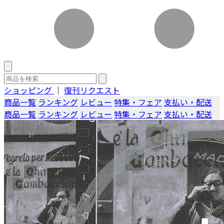
ショッピング
｜
復刊リクエスト
商品一覧
ランキング
レビュー
特集・フェア
支払い・配送
商品一覧
ランキング
レビュー
特集・フェア
支払い・配送