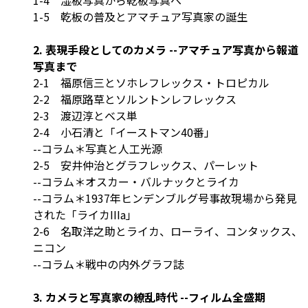
1-5 乾板の普及とアマチュア写真家の誕生
2. 表現手段としてのカメラ --アマチュア写真から報道
写真まで
2-1 福原信三とソホレフレックス・トロピカル
2-2 福原路草とソルントンレフレックス
2-3 渡辺淳とベス単
2-4 小石清と「イーストマン40番」
--コラム＊写真と人工光源
2-5 安井仲治とグラフレックス、パーレット
--コラム＊オスカー・バルナックとライカ
--コラム＊1937年ヒンデンブルグ号事故現場から発見
された「ライカIIIa」
2-6 名取洋之助とライカ、ローライ、コンタックス、
ニコン
--コラム＊戦中の内外グラフ誌
3. カメラと写真家の繚乱時代 --フィルム全盛期