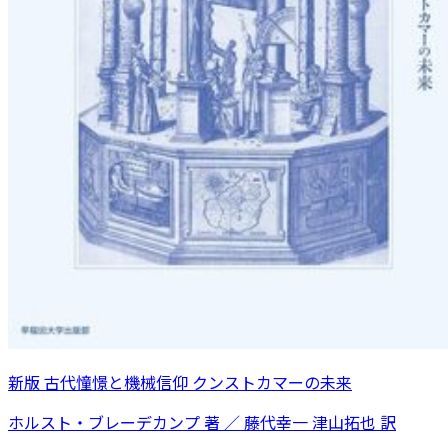
新版 古代憧憬と機械信仰 クンストカマーの未来
ホルスト・ブレーデカンプ 著 ／ 藤代幸一 津山拓也 訳