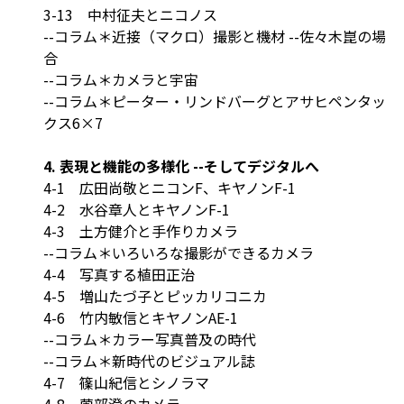
3-13 中村征夫とニコノス
--コラム＊近接（マクロ）撮影と機材 --佐々木崑の場
合
--コラム＊カメラと宇宙
--コラム＊ピーター・リンドバーグとアサヒペンタッ
クス6×7
4. 表現と機能の多様化 --そしてデジタルへ
4-1 広田尚敬とニコンF、キヤノンF-1
4-2 水谷章人とキヤノンF-1
4-3 土方健介と手作りカメラ
--コラム＊いろいろな撮影ができるカメラ
4-4 写真する植田正治
4-5 増山たづ子とピッカリコニカ
4-6 竹内敏信とキヤノンAE-1
--コラム＊カラー写真普及の時代
--コラム＊新時代のビジュアル誌
4-7 篠山紀信とシノラマ
4-8 薗部澄のカメラ