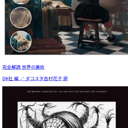
完全解読 世界の美術
DK社 編 ／ ダコスタ吉村花子 訳