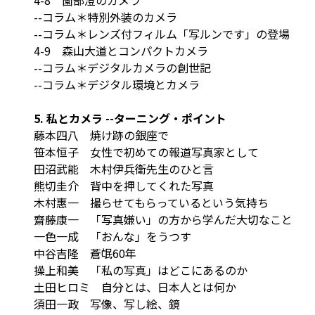
--コラム＊特別外装のカメラ
--コラム＊レンズ付フィルム「写ルンです」の登場
4-9 森山大道とコンパクトカメラ
--コラム＊デジタルカメラの創世記
--コラム＊デジタル環境とカメラ
5. 私とカメラ --ターニング・ポイント
藤本四八 焼け跡の銀座で
笹本恒子 女性で初めての報道写真家として
田沼武能 木村伊兵衛先生のひと言
熊切圭介 背中を押してくれた写真
木村惠一 撮らせてもらっているという気持ち
齋藤康一 「写真嫌い」の方から学んだ大切なこと
一色一成 「おんな」をうつす
中谷吉隆 蒼氓60年
操上和美 「私の写真」はどこにあるのか
土田ヒロミ 自分とは、日本人とは何か
須田一政 写像、写し絵、鏡