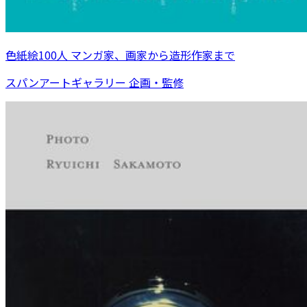
色紙絵100人 マンガ家、画家から造形作家まで
スパンアートギャラリー 企画・監修