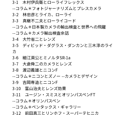
3-1 木村伊兵衛とローライフレックス
--コラム＊フォトジャーナリズムとプレスカメラ
3-2 林忠彦とライカ、ローライ
3-3 真継不二夫とローライコード
--コラム＊日本製カメラの輸出検査と世界への飛躍
--コラム＊カメラ輸出検査余話
3-4 大竹省二とレンズ
3-5 ディビッド・ダグラス・ダンカンと三木淳のライ
カ
3-6 細江英公とミノルタSR-1a
3-7 大倉舜二のカメラとレンズ
3-8 渡辺義雄とニコンF
--コラム＊ニコンとズノー --カメラとデザイン
3-9 吉岡専造とニコンF
3-10 富山治夫とレンズ効果
3-11 ユージン・スミスとオリンパスペンFT
--コラム＊オリンパスペン
--コラム＊ペンタックス・ギャラリー
3-12 前田真三とリンホフ・スーパーテヒニカ