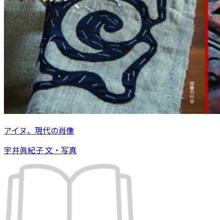
アイヌ、現代の肖像
宇井眞紀子 文・写真