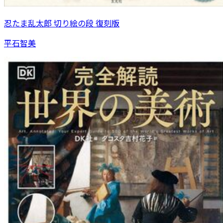
忍たま乱太郎 切り絵の段 復刻版
平石智美