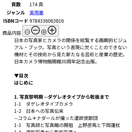
頁数
174 頁
ジャンル
実用書
ISBNコード
9784336063816
商品内容
日本の写真家とカメラの関係を総覧する画期的ビジュ
アル・ブック。写真という表現に欠くことのできない
機材とその技術から見た新たなる芸術と産業の歴史。
日本カメラ博物館開館30周年記念出版。
▼目次
はじめに
1. 写真黎明期 --ダゲレオタイプから乾板まで
1-1 ダゲレオタイプカメラ
1-2 日本への写真伝来
--コラム＊ナダールが撮った遣欧使節団
1-3 写真師と写真館の開祖 上野彦馬と下岡蓮杖
1-4 湿板写真から乾板写真へ