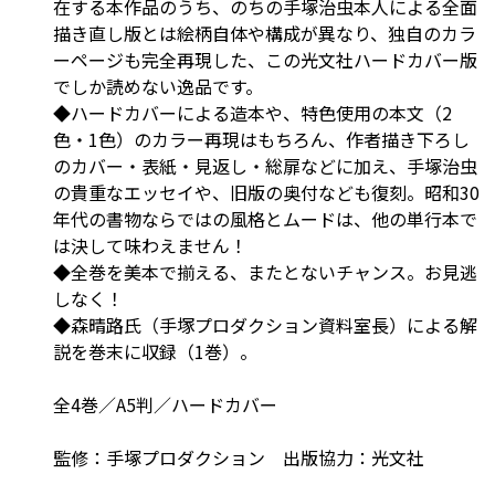
在する本作品のうち、のちの手塚治虫本人による全面
描き直し版とは絵柄自体や構成が異なり、独自のカラ
ーページも完全再現した、この光文社ハードカバー版
でしか読めない逸品です。
◆ハードカバーによる造本や、特色使用の本文（2
色・1色）のカラー再現はもちろん、作者描き下ろし
のカバー・表紙・見返し・総扉などに加え、手塚治虫
の貴重なエッセイや、旧版の奥付なども復刻。昭和30
年代の書物ならではの風格とムードは、他の単行本で
は決して味わえません！
◆全巻を美本で揃える、またとないチャンス。お見逃
しなく！
◆森晴路氏（手塚プロダクション資料室長）による解
説を巻末に収録（1巻）。
全4巻／A5判／ハードカバー
監修：手塚プロダクション 出版協力：光文社