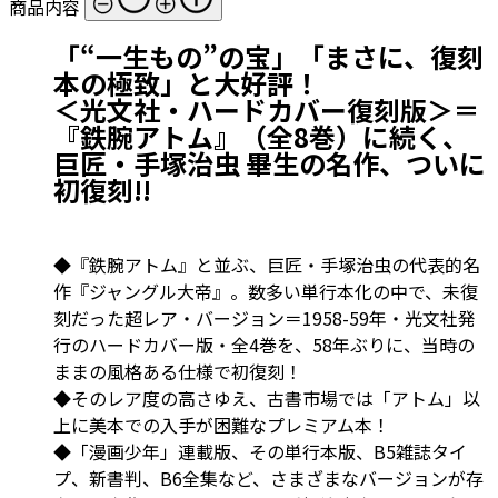
商品内容
「“一生もの”の宝」「まさに、復刻
本の極致」と大好評！
＜光文社・ハードカバー復刻版＞＝
『鉄腕アトム』（全8巻）に続く、
巨匠・手塚治虫 畢生の名作、ついに
初復刻!!
◆『鉄腕アトム』と並ぶ、巨匠・手塚治虫の代表的名
作『ジャングル大帝』。数多い単行本化の中で、未復
刻だった超レア・バージョン＝1958-59年・光文社発
行のハードカバー版・全4巻を、58年ぶりに、当時の
ままの風格ある仕様で初復刻！
◆そのレア度の高さゆえ、古書市場では「アトム」以
上に美本での入手が困難なプレミアム本！
◆「漫画少年」連載版、その単行本版、B5雑誌タイ
プ、新書判、B6全集など、さまざまなバージョンが存