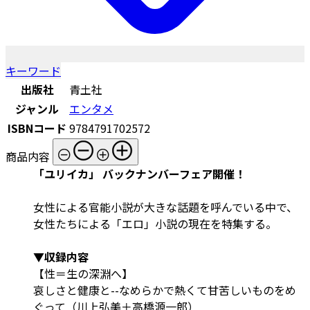
キーワード
出版社
青土社
ジャンル
エンタメ
ISBNコード
9784791702572
商品内容
「ユリイカ」 バックナンバーフェア開催！
女性による官能小説が大きな話題を呼んでいる中で、
女性たちによる「エロ」小説の現在を特集する。
▼収録内容
【性＝生の深淵へ】
哀しさと健康と--なめらかで熱くて甘苦しいものをめ
ぐって（川上弘美＋高橋源一郎）