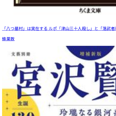
「八つ墓村」は実在する ルポ「津山三十人殺し」と「落武者
蜂巣敦