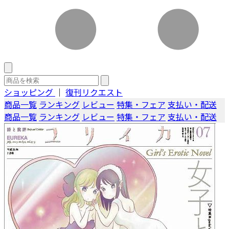
ショッピング
｜
復刊リクエスト
商品一覧
ランキング
レビュー
特集・フェア
支払い・配送
商品一覧
ランキング
レビュー
特集・フェア
支払い・配送