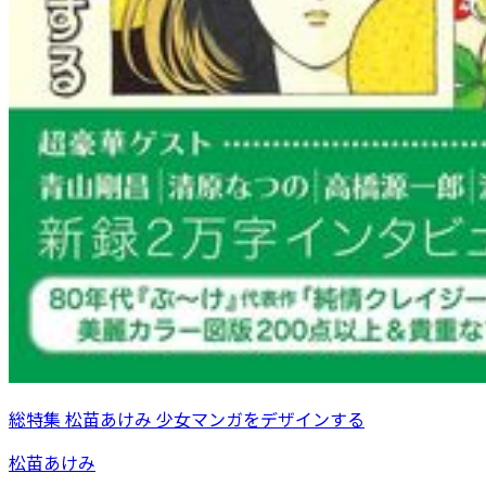
総特集 松苗あけみ 少女マンガをデザインする
松苗あけみ