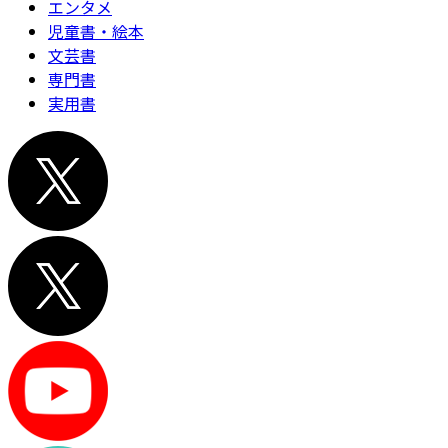
エンタメ
児童書・絵本
文芸書
専門書
実用書