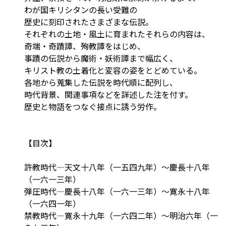
わが国キリシタンの長い受難の
歴史に刻印されたさまざまな伝説。
それぞれの土地・風土に育まれたそれらの内容は、
奇端・奇蹟譚、殉教譚をはじめ、
事蹟の伝説から魔術・妖術譚まで幅広く、
キリスト教の土着化と変容の姿をとどめている。
各地から蒐集した伝説を時代順に配列し、
時代背景、関連事項などを詳述した注を付す。
歴史と物語をつなぐ接点に誘う労作。
【目次】
許教時代―天文十八年（一五四九年）～慶長十八年
（一六一三年）
弾圧時代―慶長十八年（一六一三年）～寛永十八年
（一六四一年）
禁教時代―寛永十九年（一六四二年）～明治六年（一