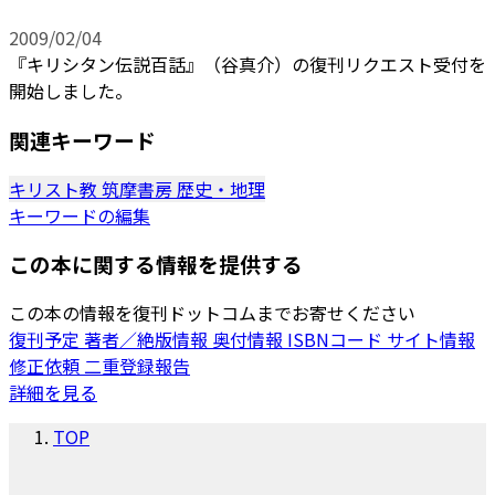
2009/02/04
『キリシタン伝説百話』（谷真介）の復刊リクエスト受付を
開始しました。
関連キーワード
キリスト教
筑摩書房
歴史・地理
キーワードの編集
この本に関する情報を提供する
この本の情報を復刊ドットコムまでお寄せください
復刊予定
著者／絶版情報
奥付情報
ISBNコード
サイト情報
修正依頼
二重登録報告
詳細を見る
TOP