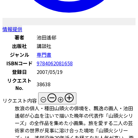
情報提供
著者
池田遙邨
出版社
講談社
ジャンル
専門書
ISBNコード
9784062081658
登録日
2007/05/19
リクエスト
38638
No.
リクエスト内容
放浪の俳人・種田山頭火の俳境を、飄逸の画人・池田
遙邨が心血を注いで描いた晩年の代表作「山頭火シリ
ーズ」の全作品を集めた小画集。旅を愛する二人の芸
術家の世界が見事に溶け合った境地「山頭火シリー
ズ」は、遙邨没後20年近くを経てなお人気が高い。画