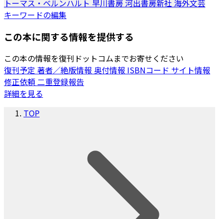
トーマス・ベルンハルト
早川書房
河出書房新社
海外文芸
キーワードの編集
この本に関する情報を提供する
この本の情報を復刊ドットコムまでお寄せください
復刊予定
著者／絶版情報
奥付情報
ISBNコード
サイト情報
修正依頼
二重登録報告
詳細を見る
TOP