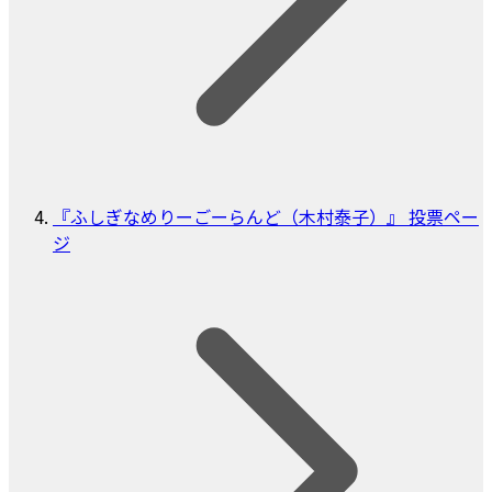
『ふしぎなめりーごーらんど（木村泰子）』 投票ペー
ジ