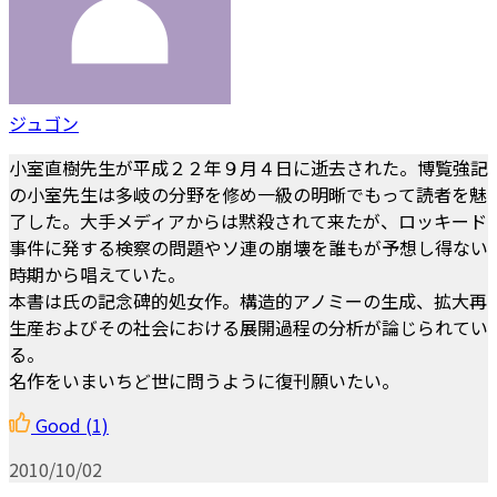
ジュゴン
小室直樹先生が平成２２年９月４日に逝去された。博覧強記
の小室先生は多岐の分野を修め一級の明晰でもって読者を魅
了した。大手メディアからは黙殺されて来たが、ロッキード
事件に発する検察の問題やソ連の崩壊を誰もが予想し得ない
時期から唱えていた。
本書は氏の記念碑的処女作。構造的アノミーの生成、拡大再
生産およびその社会における展開過程の分析が論じられてい
る。
名作をいまいちど世に問うように復刊願いたい。
Good
(1)
2010/10/02