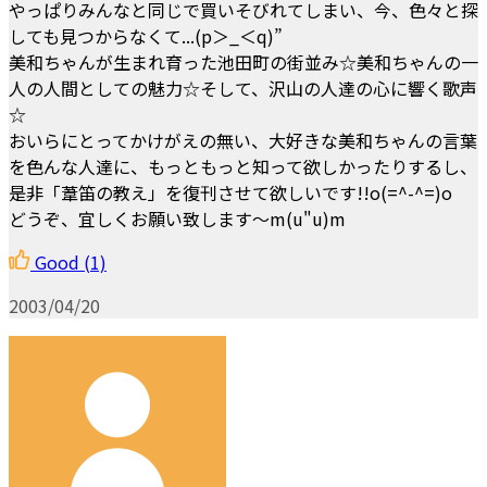
やっぱりみんなと同じで買いそびれてしまい、今、色々と探
しても見つからなくて...(p＞_＜q)”
美和ちゃんが生まれ育った池田町の街並み☆美和ちゃんの一
人の人間としての魅力☆そして、沢山の人達の心に響く歌声
☆
おいらにとってかけがえの無い、大好きな美和ちゃんの言葉
を色んな人達に、もっともっと知って欲しかったりするし、
是非「葦笛の教え」を復刊させて欲しいです!!o(=^-^=)o
どうぞ、宜しくお願い致します～m(u"u)m
Good
(1)
2003/04/20