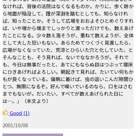
なければ、背後の法院はなくなるものか。かりに、歩く跡か
ら地面が陥没して、踵が深淵を踏むとしても、知らなけれ
ば、知ったことか。そうして広場をおおよそひとめぐりすれ
ば、いや端から端までしっかりと渡っただけでも、数えあげ
たことになる。少々数え落そうが、重ねて数えようが、全体
として大した狂いもない。あらためてつくづく見渡したら、
広場がなくなっていた、荒涼とひらいた穴と化していた、と
そんなことも、そう見れば、ないでななかろうが。それで
も、今日は無事だったと、あてにもならぬ目はつぶって寝床
にひきあげればよろしい。朝起きて見れば、たいてい何もか
もが良くなっている。偏執に着けば、虫の這いこんだ隙間ひ
とつ、無限になるぞ。好んで噪いでいるのなら、口をはさむ
までもないが。だいたい、すべてが数えあげられた日に
は…。」（本文より）
Good
(1)
2001/10/08