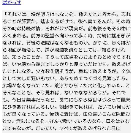
ばかっす
「それでは、埒が明きはしないぞ。数えたところから、忘れ
ることが肝要だ。踏まえるだけで、後へ棄てるんだ。その時
その時の持続の情、それだけが現実だ。前も後ろもその中に
ふくまれる。前方の聖堂へ向かって歩く時、持続に揺るぎが
なければ、背後の法院はなくなるものか。かりに、歩く跡か
ら地面が陥没して、踵が深淵を踏むとしても、知らなけれ
ば、知ったことか。そうして広場をおおよそひとめぐりすれ
ば、いや端から端までしっかりと渡っただけでも、数えあげ
たことになる。少々数え落そうが、重ねて数えようが、全体
として大した狂いもない。あらためてつくづく見渡したら、
広場がなくなっていた、荒涼とひらいた穴と化していた、と
そんなことも、そう見れば、ないでななかろうが。それで
も、今日は無事だったと、あてにもならぬ目はつぶって寝床
にひきあげればよろしい。朝起きて見れば、たいてい何もか
もが良くなっている。偏執に着けば、虫の這いこんだ隙間ひ
とつ、無限になるぞ。好んで噪いでいるのなら、口をはさむ
までもないが。だいたい、すべてが数えあげられた日に