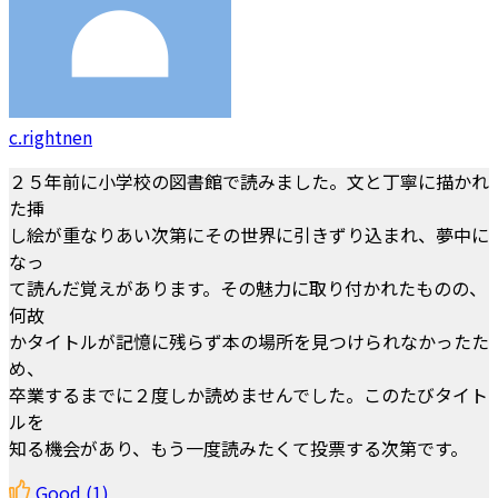
c.rightnen
２５年前に小学校の図書館で読みました。文と丁寧に描かれ
た挿
し絵が重なりあい次第にその世界に引きずり込まれ、夢中に
なっ
て読んだ覚えがあります。その魅力に取り付かれたものの、
何故
かタイトルが記憶に残らず本の場所を見つけられなかったた
め、
卒業するまでに２度しか読めませんでした。このたびタイト
ルを
知る機会があり、もう一度読みたくて投票する次第です。
Good
(1)