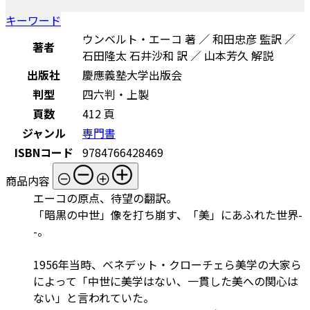
キーワード
ウンベルト・エーコ 著 ／ 和田忠彦 監訳 ／
著者
石田隆太 石井沙和 訳 ／ 山本芳久 解説
出版社
慶應義塾大学出版会
判型
四六判・上製
頁数
412 頁
ジャンル
専門書
ISBNコード
9784766428469
商品内容
エーコの原点、待望の翻訳。
「暗黒の中世」像を打ち崩す、「美」にあふれた世界-
-。
1956年当時、ベネデット・クローチェら美学の大家ら
によって「中世に美学はない、一貫した美への関心は
ない」と言われていた。