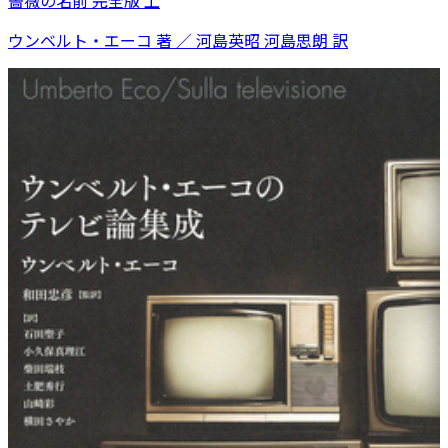
薔薇の名前 完全版 上
ウンベルト・エーコ 著 ／ 河島英昭 河島思朗 訳