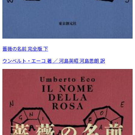
薔薇の名前 完全版 下
ウンベルト・エーコ 著 ／ 河島英昭 河島思朗 訳