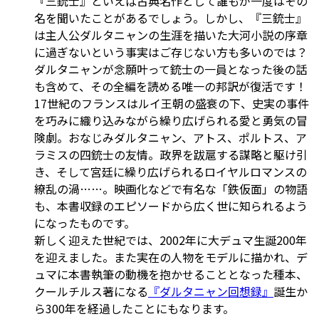
『三銃士』といえば古典名作として誰もが一度はその
名を聞いたことがあるでしょう。しかし、『三銃士』
は主人公ダルタニャンの生涯を描いた大河小説の序章
に過ぎないという事実はご存じない方も多いのでは？
ダルタニャンが念願叶って銃士の一員となった後の話
も含めて、その全編を読める唯一の邦訳が復活です！
17世紀のフランスはルイ王朝の盛衰の下、史実の事件
を巧みに織り込みながら繰り広げられる愛と勇気の冒
険劇。おなじみダルタニャン、アトス、ポルトス、ア
ラミスの四銃士の友情。政界を跋扈する謀略と駆け引
き、そして宮廷に繰り広げられるロイヤルロマンスの
繚乱の渦……。映画化などで有名な「鉄仮面」の物語
も、本書収録のエピソードから広く世に知られるよう
になったものです。
新しく迎えた世紀では、2002年に大デュマ生誕200年
を迎えました。また実在の人物をモデルに描かれ、デ
ュマに本書執筆の動機を抱かせることとなった種本、
クールチルス著になる
『ダルタニャン回想録』
誕生か
ら300年を経過したことにもなります。