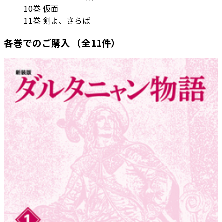
10巻 仮面
11巻 剣よ、さらば
各巻でのご購入
（全11件）