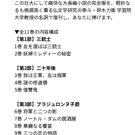
この壮大にして痛快な大長編小説の完全版を、軽妙な
るも格調高く薫る仏文学研究の泰斗・鈴木力衛 学習院
大学教授の名訳で復刊し、あなたに捧げます。
▼全11巻の内容構成
【第1部】三銃士
1巻 友を選ばば三銃士
2巻 妖婦ミレディーの秘密
【第2部】二十年後
3巻 我は王軍、友は叛軍
4巻 謎の修道僧
5巻 復讐鬼
【第3部】ブラジュロンヌ子爵
6巻 将軍と二つの影
7巻 ノートル・ダムの居酒屋
8巻 華麗なる饗宴
9巻 三つの恋の物語