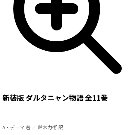
新装版 ダルタニャン物語 全11巻
A・デュマ 著 ／ 鈴木力衛 訳