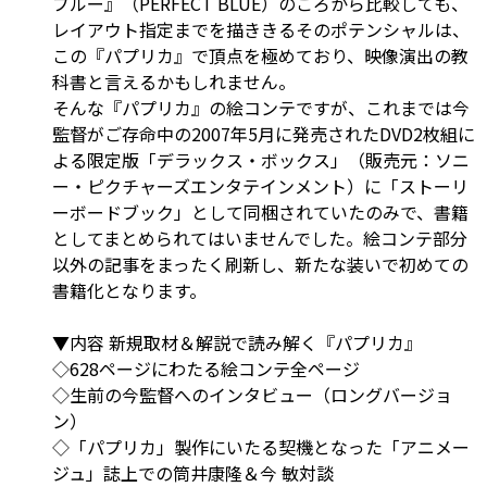
ブルー』（PERFECT BLUE）のころから比較しても、
レイアウト指定までを描ききるそのポテンシャルは、
この『パプリカ』で頂点を極めており、映像演出の教
科書と言えるかもしれません。
そんな『パプリカ』の絵コンテですが、これまでは今
監督がご存命中の2007年5月に発売されたDVD2枚組に
よる限定版「デラックス・ボックス」（販売元：ソニ
ー・ピクチャーズエンタテインメント）に「ストーリ
ーボードブック」として同梱されていたのみで、書籍
としてまとめられてはいませんでした。絵コンテ部分
以外の記事をまったく刷新し、新たな装いで初めての
書籍化となります。
▼内容
新規取材＆解説で読み解く『パプリカ』
◇628ページにわたる絵コンテ全ページ
◇生前の今監督へのインタビュー（ロングバージョ
ン）
◇「パプリカ」製作にいたる契機となった「アニメー
ジュ」誌上での筒井康隆＆今 敏対談