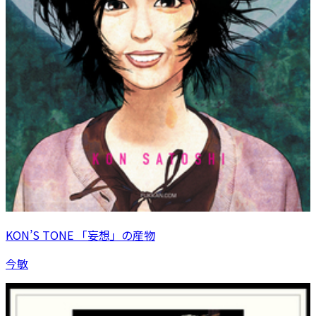
KON’S TONE 「妄想」の産物
今敏