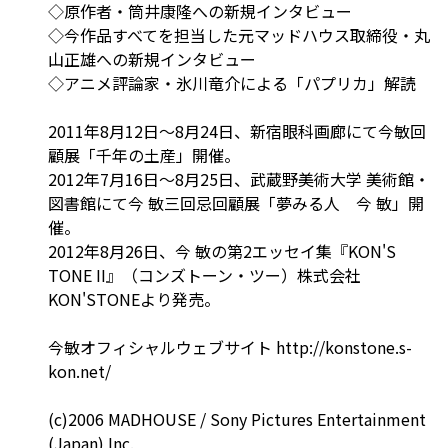
◇原作者・筒井康隆への新規インタビュー
◇今作品すべてを担当した元マッドハウス取締役・丸
山正雄への新規インタビュー
◇アニメ評論家・氷川竜介による「パプリカ」解読
2011年8月12日～8月24日、新宿眼科画廊にて今敏回
顧展「千年の土産」開催。
2012年7月16日～8月25日、武蔵野美術大学 美術館・
図書館にて今 敏三回忌回顧展「夢みる人 今 敏」開
催。
2012年8月26日、今 敏の第2エッセイ集『KON'S
TONE II』（コンズトーン・ツー）株式会社
KON'STONEより発売。
今敏オフィシャルウェブサイト http://konstone.s-
kon.net/
(c)2006 MADHOUSE / Sony Pictures Entertainment
(Japan) Inc.