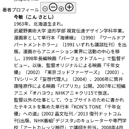
著者プロフィール
今敏（こん さとし）
1963年、北海道生まれ。
武蔵野美術大学 造形学部 視覚伝達デザイン学科卒業。
漫画家として単行本『海帰線』（1990）『ワールドア
パートメントホラー』（1991 いずれも講談社刊）を出
版。漫画からアニメーション業界に活動の中心を移
し、1998年長編映画『パーフェクトブルー』で監督デ
ビュー。以後、監督オリジナルによる映画『千年女
優』（2002）『東京ゴッドファーザーズ』（2003）、
TVシリーズ『妄想代理人』（2004）、2006年に筒井
康隆原作による映画『パプリカ』公開。2007年に短編
アニメ『オハヨウ』NHKアニ＊クリ15で放送。
監督以外の仕事として、ウェブサイトのために書かれ
たテキストを集めた単行本『KON'S TONE 「千年女
優」への道』(2002 晶文社刊／2013 復刊ドットコム
刊)出版、NHK番組｢デジスタ｣のキュレーターや専門学
校「アートカレッジ神戸」で講師を担当。2008年4月