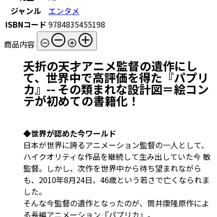
ジャンル
エンタメ
ISBNコード
9784835455198
商品内容
夭折の天才アニメ監督の遺作にし
て、世界中で高評価を得た『パプリ
カ』-- その類まれな設計図＝絵コン
テが初めての書籍化！
◆世界が認めた今ワールド
日本が世界に誇るアニメーション監督の一人として、
ハイクオリティな作品を継続して生み出していた今 敏
監督。しかし、次作を世界中から待ち望まれながら
も、2010年8月24日、46歳という若さで亡くなられま
した。
そんな今監督の遺作となったのが、筒井康隆原作によ
る長編アニメーション『パプリカ』。