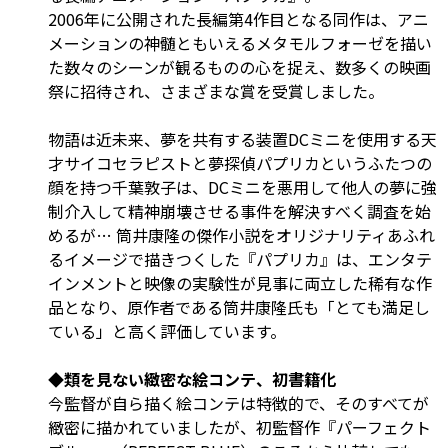
2006年に公開された長編第4作目となる同作は、アニ
メーションの神髄ともいえるメタモルフォーゼを描い
た数々のシーンが観るものの心を捉え、数多くの映画
祭に招待され、さまざまな賞を受賞しました。
物語は近未来、夢を共有する装置DCミニを使用する天
才サイコセラピストと夢探偵パプリカというふたつの
顔を持つ千葉敦子は、DCミニを悪用して他人の夢に強
制介入して精神崩壊させる事件を解決すべく調査を始
めるが… 筒井康隆の傑作小説をオリジナリティあふれ
るイメージで描きつくした『パプリカ』は、エンタテ
インメントと映像の実験性が見事に両立した稀有な作
品となり、原作者である筒井康隆氏も「とても満足し
ている」と高く評価しています。
◆類を見ない緻密な絵コンテ、初書籍化
今監督が自ら描く絵コンテは特徴的で、そのすべてが
緻密に描かれていましたが、初監督作『パーフェクト