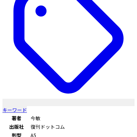
キーワード
著者
今敏
出版社
復刊ドットコム
判型
A5