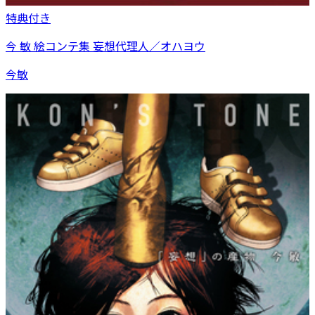
特典付き
今 敏 絵コンテ集 妄想代理人／オハヨウ
今敏