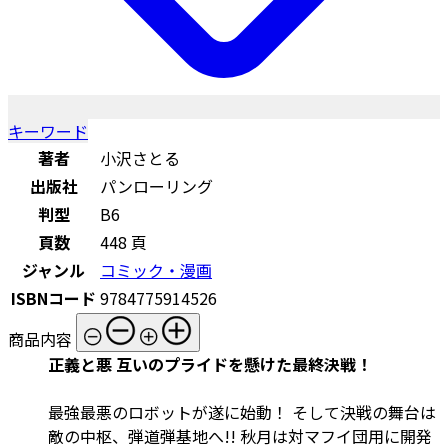
キーワード
著者
小沢さとる
出版社
パンローリング
判型
B6
頁数
448 頁
ジャンル
コミック・漫画
ISBNコード
9784775914526
商品内容
正義と悪 互いのプライドを懸けた最終決戦！
最強最悪のロボットが遂に始動！ そして決戦の舞台は
敵の中枢、弾道弾基地へ!! 秋月は対マフイ団用に開発