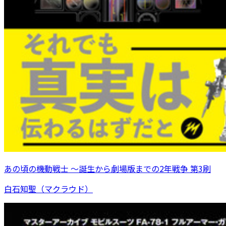
あの頃の機動戦士 ～誕生から劇場版までの2年戦争 第3刷
白石知聖（マクラウド）