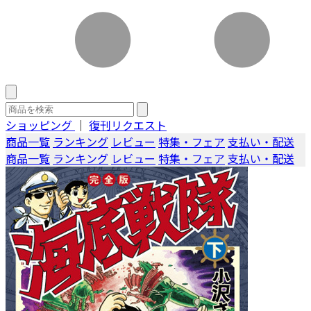
ショッピング
｜
復刊リクエスト
商品一覧
ランキング
レビュー
特集・フェア
支払い・配送
商品一覧
ランキング
レビュー
特集・フェア
支払い・配送