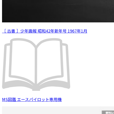
［ 古書 ］少年画報 昭和42年新年号 1967年1月
MS図鑑 エースパイロット専用機