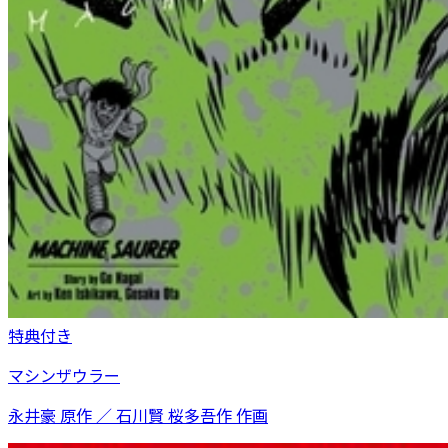
特典付き
マシンザウラー
永井豪 原作 ／ 石川賢 桜多吾作 作画