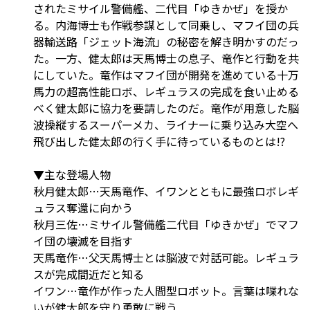
されたミサイル警備艦、二代目「ゆきかぜ」を授か
る。内海博士も作戦参謀として同乗し、マフイ団の兵
器輸送路「ジェット海流」の秘密を解き明かすのだっ
た。一方、健太郎は天馬博士の息子、竜作と行動を共
にしていた。竜作はマフイ団が開発を進めている十万
馬力の超高性能ロボ、レギュラスの完成を食い止める
べく健太郎に協力を要請したのだ。竜作が用意した脳
波操縦するスーパーメカ、ライナーに乗り込み大空へ
飛び出した健太郎の行く手に待っているものとは!?
▼主な登場人物
秋月健太郎…天馬竜作、イワンとともに最強ロボレギ
ュラス奪還に向かう
秋月三佐…ミサイル警備艦二代目「ゆきかぜ」でマフ
イ団の壊滅を目指す
天馬竜作…父天馬博士とは脳波で対話可能。レギュラ
スが完成間近だと知る
イワン…竜作が作った人間型ロボット。言葉は喋れな
いが健太郎を守り勇敢に戦う