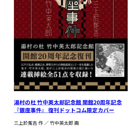
湯村の杜 竹中英太郎記念館 開館20周年記念
『銀座事件』 復刊ドットコム限定カバー
三上於菟吉 作 ／ 竹中英太郎 画