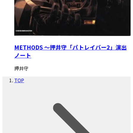
METHODS ～押井守「パトレイバー2」演出
ノート
押井守
TOP