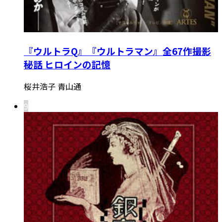
『ウルトラQ』『ウルトラマン』全67作撮影
秘話 ヒロインの記憶
桜井浩子 青山通
9