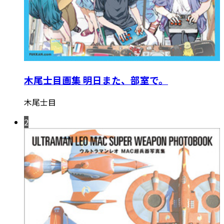
木尾士目画集 明日また、部室で。
木尾士目
2