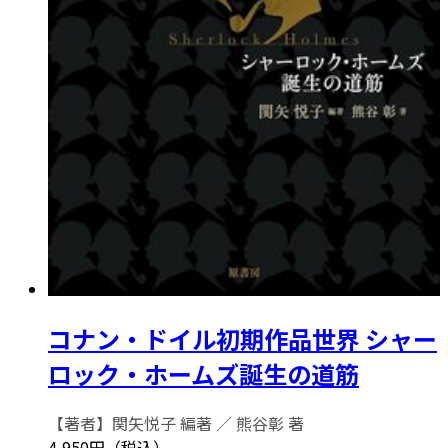
コナン・ドイル初期作品世界 シャー
ロック・ホームズ誕生の道筋
【著者】関矢悦子 編著 ／ 熊谷彰 著
4,950円（税込）