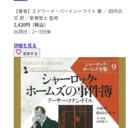
【著者】エドワード・バートン＝ライト 著 ／ 田内志
文 訳 ／新美智士 監修
2,420円（税込）
出荷日：2～5日後
詳細を見る
追加する