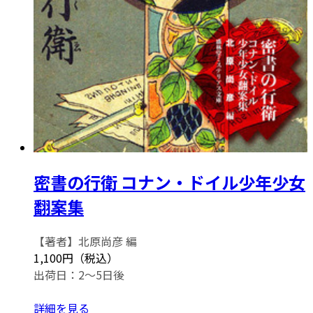
密書の行衛 コナン・ドイル少年少女
翻案集
【著者】北原尚彦 編
1,100円（税込）
出荷日：2～5日後
詳細を見る