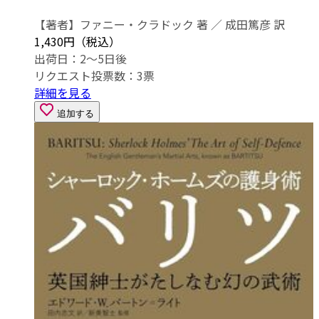
【著者】ファニー・クラドック 著 ／ 成田篤彦 訳
1,430円（税込）
出荷日：2～5日後
リクエスト投票数：
3
票
詳細を見る
追加する