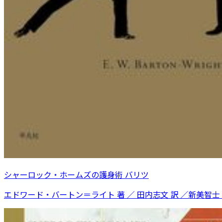
シャーロック・ホームズの護身術 バリツ
エドワード・バートン＝ライト 著 ／ 田内志文 訳 ／新美智士