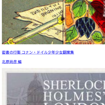
密書の行衛 コナン・ドイル少年少女翻案集
北原尚彦 編