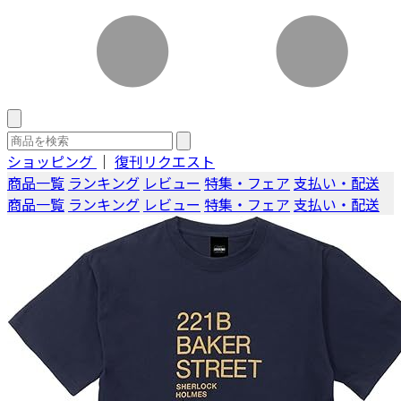
ショッピング
｜
復刊リクエスト
商品一覧
ランキング
レビュー
特集・フェア
支払い・配送
商品一覧
ランキング
レビュー
特集・フェア
支払い・配送