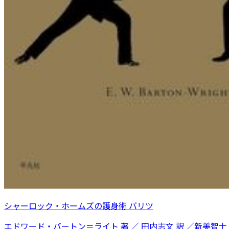
シャーロック・ホームズの護身術 バリツ
エドワード・バートン＝ライト 著 ／ 田内志文 訳 ／新美智士