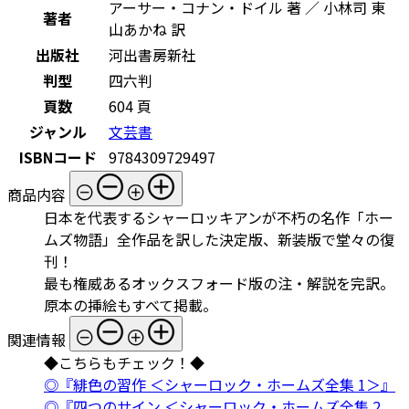
アーサー・コナン・ドイル 著 ／ 小林司 東
著者
山あかね 訳
出版社
河出書房新社
判型
四六判
頁数
604 頁
ジャンル
文芸書
ISBNコード
9784309729497
商品内容
日本を代表するシャーロッキアンが不朽の名作「ホー
ムズ物語」全作品を訳した決定版、新装版で堂々の復
刊！
最も権威あるオックスフォード版の注・解説を完訳。
原本の挿絵もすべて掲載。
関連情報
◆こちらもチェック！◆
◎『緋色の習作 ＜シャーロック・ホームズ全集 1＞』
◎『四つのサイン ＜シャーロック・ホームズ全集 2