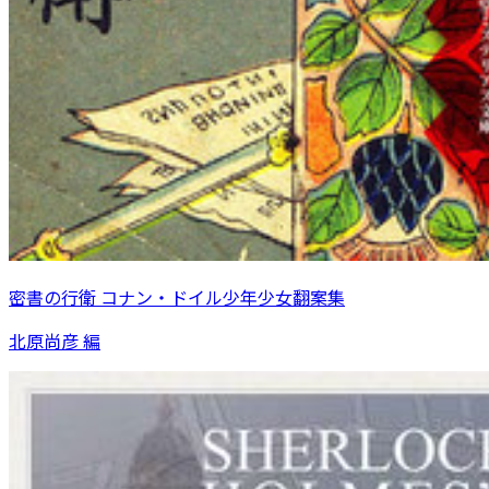
密書の行衛 コナン・ドイル少年少女翻案集
北原尚彦 編