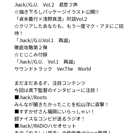
.hack//G.U. Vol.2 君思フ声
☆描き下ろしパッケージイラスト公開!!
「貞本義行×浅野真澄」対談Vol.2
☆クリアしたあなたも、もう一度マク・アヌにご招
待！
「.hack//G.U.Vol.1 再誕」
徹底攻略第２弾
☆とじこみ付録
「.hack//G.U. Vol.1 再誕」
サウンドトラック Ver.The World
まだまだあるぞ、注目コンテンツ
今回は真下監督のインタビューに注目！
■.hack//Roots
みんなが聞きたかったことを松山洋に直撃！
■すずかぜさん福岡にいらっしゃい！
超ナイスなコンビが送るラジオ！
■.hack//RADIOハセオセット
あの「やさしい両手」の作曲者chikayo登場！