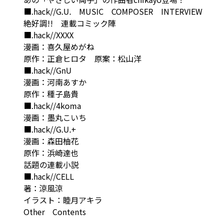
■.hack//G.U. MUSIC COMPOSER INTERVIEW
絶好調!! 連載コミック陣
■.hack//XXXX
漫画：喜久屋めがね
原作：正倉ヒロタ 原案：松山洋
■.hack//GnU
漫画：河南あすか
原作：種子島貴
■.hack//4koma
漫画：墨丸こいち
■.hack//G.U.+
漫画：森田柚花
原作：浜崎達也
話題の連載小説
■.hack//CELL
著：涼風涼
イラスト：睦月アキラ
Other Contents