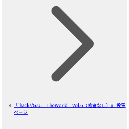
『.hack//G.U. TheWorld Vol.6（著者なし）』 投票
ページ