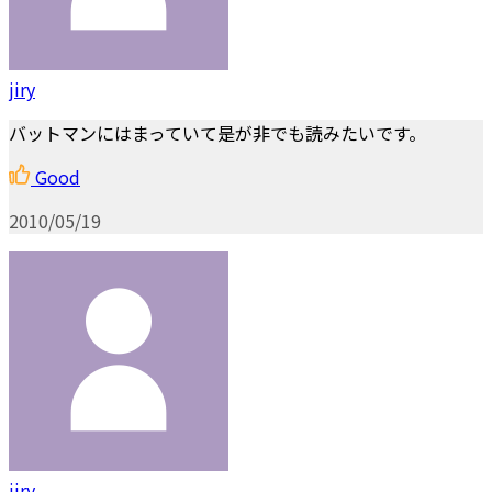
jiry
バットマンにはまっていて是が非でも読みたいです。
Good
2010/05/19
jiry