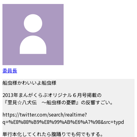
委員長
船虫様かわいいよ船虫様
2013年まんがくらぶオリジナル６月号掲載の
『里見☆八犬伝 ～船虫様の憂鬱』の反響すごい。
https://twitter.com/search/realtime?
q=%E8%88%B9%E8%99%AB%E6%A7%98&src=typd
単行本化してくれたら腹踊りでも何でもする。