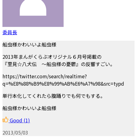
委員長
船虫様かわいいよ船虫様
2013年まんがくらぶオリジナル６月号掲載の
『里見☆八犬伝 ～船虫様の憂鬱』の反響すごい。
https://twitter.com/search/realtime?
q=%E8%88%B9%E8%99%AB%E6%A7%98&src=typd
単行本化してくれたら腹踊りでも何でもする。
船虫様かわいいよ船虫様
Good
(1)
2013/05/03