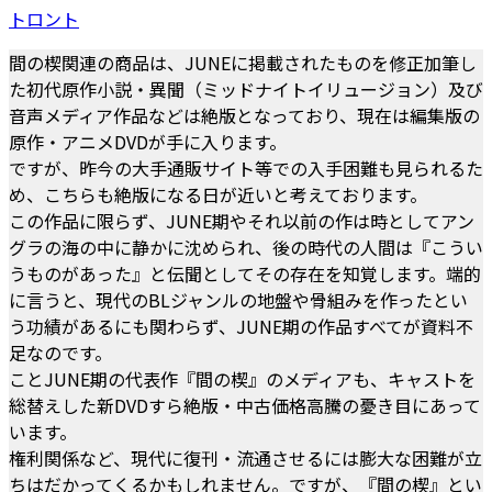
トロント
間の楔関連の商品は、JUNEに掲載されたものを修正加筆し
た初代原作小説・異聞（ミッドナイトイリュージョン）及び
音声メディア作品などは絶版となっており、現在は編集版の
原作・アニメDVDが手に入ります。
ですが、昨今の大手通販サイト等での入手困難も見られるた
め、こちらも絶版になる日が近いと考えております。
この作品に限らず、JUNE期やそれ以前の作は時としてアン
グラの海の中に静かに沈められ、後の時代の人間は『こうい
うものがあった』と伝聞としてその存在を知覚します。端的
に言うと、現代のBLジャンルの地盤や骨組みを作ったとい
う功績があるにも関わらず、JUNE期の作品すべてが資料不
足なのです。
ことJUNE期の代表作『間の楔』のメディアも、キャストを
総替えした新DVDすら絶版・中古価格高騰の憂き目にあって
います。
権利関係など、現代に復刊・流通させるには膨大な困難が立
ちはだかってくるかもしれません。ですが、『間の楔』とい