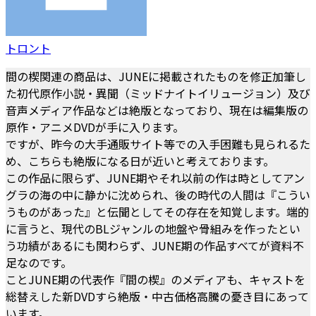
トロント
間の楔関連の商品は、JUNEに掲載されたものを修正加筆し
た初代原作小説・異聞（ミッドナイトイリュージョン）及び
音声メディア作品などは絶版となっており、現在は編集版の
原作・アニメDVDが手に入ります。
ですが、昨今の大手通販サイト等での入手困難も見られるた
め、こちらも絶版になる日が近いと考えております。
この作品に限らず、JUNE期やそれ以前の作は時としてアン
グラの海の中に静かに沈められ、後の時代の人間は『こうい
うものがあった』と伝聞としてその存在を知覚します。端的
に言うと、現代のBLジャンルの地盤や骨組みを作ったとい
う功績があるにも関わらず、JUNE期の作品すべてが資料不
足なのです。
ことJUNE期の代表作『間の楔』のメディアも、キャストを
総替えした新DVDすら絶版・中古価格高騰の憂き目にあって
います。