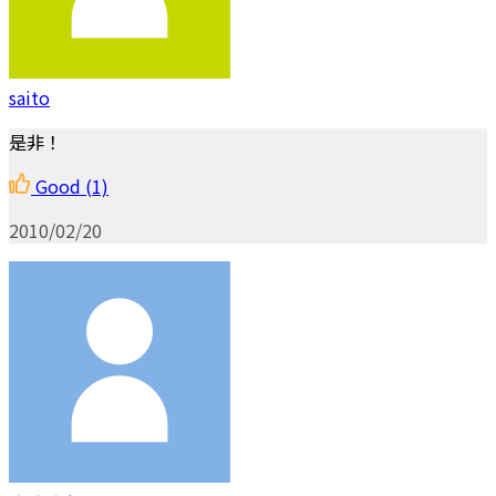
saito
是非！
Good
(1)
2010/02/20