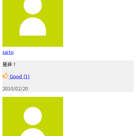
saito
是非！
Good
(1)
2010/02/20