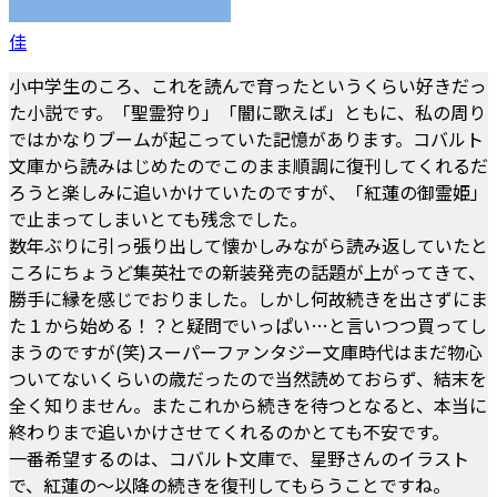
佳
小中学生のころ、これを読んで育ったというくらい好きだっ
た小説です。「聖霊狩り」「闇に歌えば」ともに、私の周り
ではかなりブームが起こっていた記憶があります。コバルト
文庫から読みはじめたのでこのまま順調に復刊してくれるだ
ろうと楽しみに追いかけていたのですが、「紅蓮の御霊姫」
で止まってしまいとても残念でした。
数年ぶりに引っ張り出して懐かしみながら読み返していたと
ころにちょうど集英社での新装発売の話題が上がってきて、
勝手に縁を感じでおりました。しかし何故続きを出さずにま
た１から始める！？と疑問でいっぱい…と言いつつ買ってし
まうのですが(笑)スーパーファンタジー文庫時代はまだ物心
ついてないくらいの歳だったので当然読めておらず、結末を
全く知りません。またこれから続きを待つとなると、本当に
終わりまで追いかけさせてくれるのかとても不安です。
一番希望するのは、コバルト文庫で、星野さんのイラスト
で、紅蓮の〜以降の続きを復刊してもらうことですね。