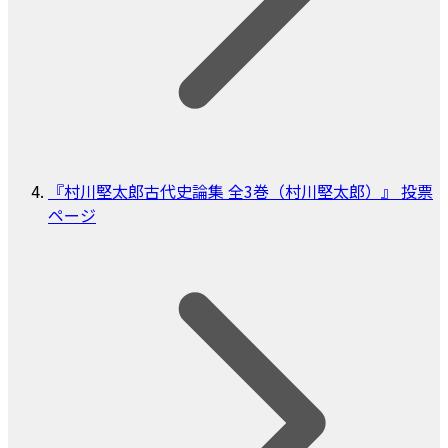
『村川堅太郎古代史論集 全3巻（村川堅太郎）』 投票
ページ