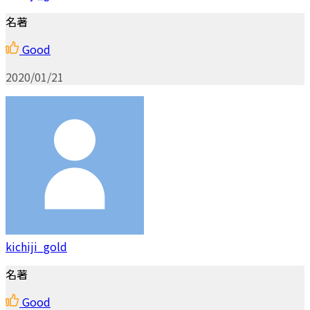
名著
Good
2020/01/21
kichiji_gold
名著
Good