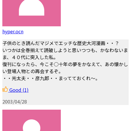
hyper.ocn
子供のとき読んだマジメでエッチな歴史大河漫画・・？
いつかは全巻揃えて読破しようと思いつつも、かなわないま
ま、４０代に突入した私。
復刊になったら、今こそ○十年の夢をかなえて、あの懐かし
い登場人物との再会するぞ。
・・光太夫・・彦九郎・・まってておくれ～。
Good
(1)
2003/04/28