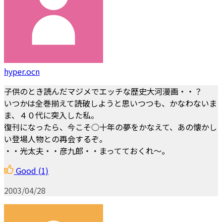
hyper.ocn
子供のとき読んだマジメでエッチな歴史大河漫画・・？
いつかは全巻揃えて読破しようと思いつつも、かなわないま
ま、４０代に突入した私。
復刊になったら、今こそ○十年の夢をかなえて、あの懐かし
い登場人物との再会するぞ。
・・光太夫・・彦九郎・・まってておくれ～。
Good
(1)
2003/04/28