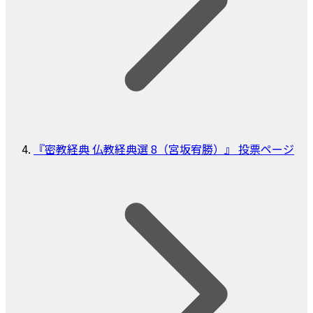
『密教経典 仏教経典選 8（宮坂宥勝）』 投票ページ