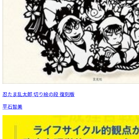
忍たま乱太郎 切り絵の段 復刻版
平石智美