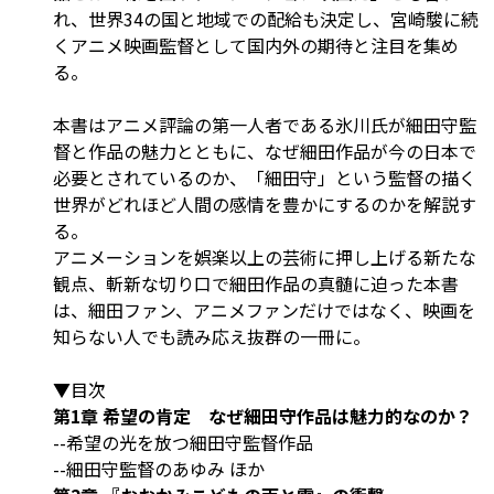
れ、世界34の国と地域での配給も決定し、宮崎駿に続
くアニメ映画監督として国内外の期待と注目を集め
る。
本書はアニメ評論の第一人者である氷川氏が細田守監
督と作品の魅力とともに、なぜ細田作品が今の日本で
必要とされているのか、「細田守」という監督の描く
世界がどれほど人間の感情を豊かにするのかを解説す
る。
アニメーションを娯楽以上の芸術に押し上げる新たな
観点、斬新な切り口で細田作品の真髄に迫った本書
は、細田ファン、アニメファンだけではなく、映画を
知らない人でも読み応え抜群の一冊に。
▼目次
第1章 希望の肯定 なぜ細田守作品は魅力的なのか？
--希望の光を放つ細田守監督作品
--細田守監督のあゆみ ほか