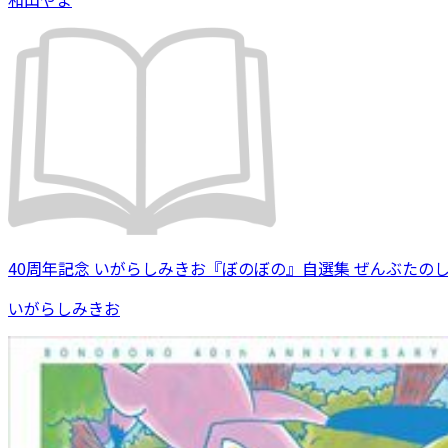
40周年記念 いがらしみきお『ぼのぼの』自選集 ぜんぶたの
いがらしみきお