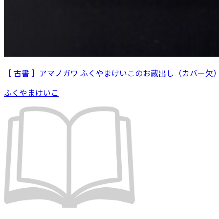
［ 古書 ］アマノガワ ふくやまけいこのお蔵出し（カバー欠
ふくやまけいこ