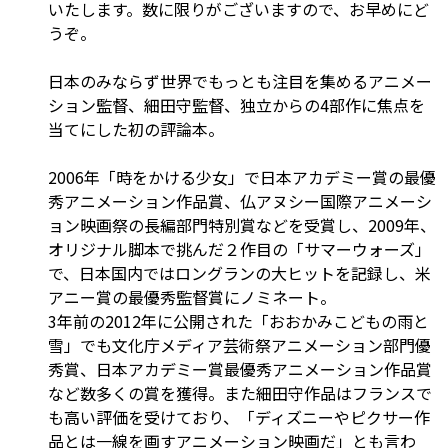
いたします。数に限りがございますので、お早めにど
うぞ。
日本のみならず世界でもっとも注目を集めるアニメー
ション監督、細田守監督、独立からの4部作に焦点を
当てにした初の評論本。
2006年「時をかける少女」で日本アカデミー賞の最優
秀アニメーション作品賞、仏アヌシー国際アニメーシ
ョン映画祭の長編部門特別賞などを受賞し、2009年、
オリジナル脚本で挑んだ２作目の「サマーウォーズ」
で、日本国内ではロングランの大ヒットを記録し、米
アニー賞の最優秀監督賞にノミネート。
3年前の2012年に公開された「おおかみこどもの雨と
雪」でも文化庁メディア芸術祭アニメーション部門優
秀賞、日本アカデミー賞最優秀アニメーション作品賞
など数多くの賞を獲得。また細田守作品はフランスで
も高い評価を受けており、「ディズニーやピクサー作
品とは一線を画すアニメーション映画だ」とも言わ