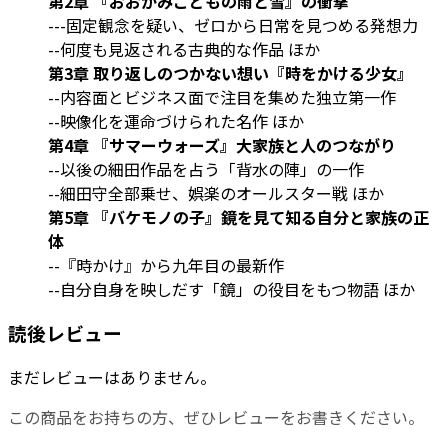
第2章 『おおかみこどもの雨と雪』の衝撃
---固定観念を疑い、ゼロから日常を見つめる発想力
--何度も見返される古典的な作品 ほか
第3章 取り返しのつかない想い『時をかける少女』
--内容面とビジネス面で注目を集めた独立第一作
--映像化を運命づけられた名作 ほか
第4章 『サマーウォーズ』大家族と人のつながり
--以後の細田作品を占う「背水の陣」の一作
--細田守全部乗せ、娯楽のオールスター戦 ほか
第5章 『バケモノの子』鏡を見て知る自分と家族の正
体
--『時かけ』から九年目の最新作
--自分自身を映しだす「鏡」の役目をもつ物語 ほか
読後レビュー
まだレビューはありません。
この商品をお持ちの方、ぜひレビューをお書きください。