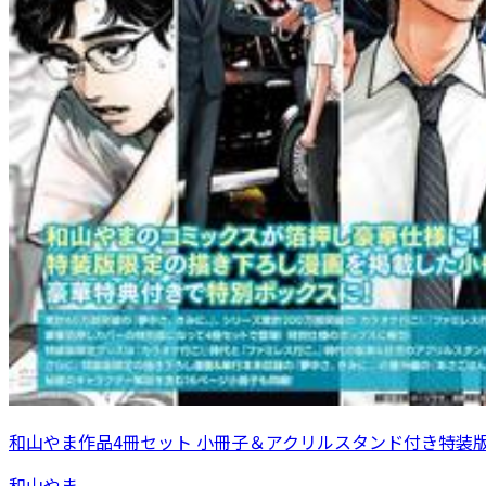
和山やま作品4冊セット 小冊子＆アクリルスタンド付き特装
和山やま