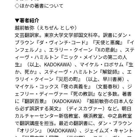
◇ほかの著書について
▼著者紹介
越前敏弥（えちぜん としや）
文芸翻訳家。東京大学文学部国文科卒。訳書にダン・
ブラウン『ダ・ヴィンチ･コード』『天使と悪魔』『イ
ンフェルノ』、エラリー・クイーン『Xの悲劇』、ステ
ィーヴ・ハミルトン『ニック・メイソンの第二の人
生』（以上、KADOKAWA）、マイケル・ロボサム『生
か、死か』、スティーヴ・ハミルトン『解錠師』、エ
ラリイ・クイーン『災厄の町』（以上、早川書房）、
マイケル・コックス『夜の真義を』（文藝春秋）、ジ
ェフリー・ディーヴァー『死の教訓』など多数。著書
に『翻訳百景』（KADOKAWA）『越前敏弥の日本人な
ら必ず誤訳する英文』（ディスカヴァー）など。朝日
カルチャーセンター新宿教室、横浜教室、中之島教室
で翻訳講座を担当。最近の翻訳書に、ダン・ブラウン
『オリジン』（KADOKAWA）、ジェイムズ・キャント