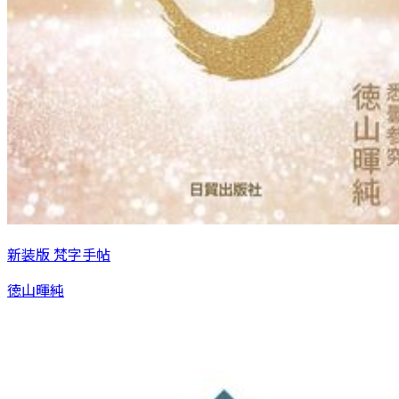
新装版 梵字手帖
徳山暉純