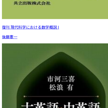
復刊 現代科学における数学概説 I
後藤憲一