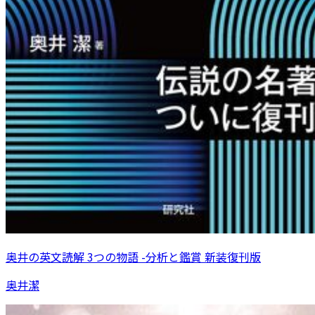
奥井の英文読解 3つの物語 -分析と鑑賞 新装復刊版
奥井潔