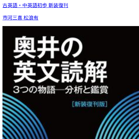
古英語・中英語初歩 新装復刊
市河三喜 松浪有