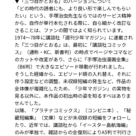
▼「三つ目がとおる」のバージョンについて
「どの時代の読者にも、より良い形で楽しんでもらい
たい」という、手塚治虫先生ならではのサービス精神
から、自作が単行本化される際に、自ら細かく改訂な
さることは、ファンの間ではよく知られています。
1974～78年に講談社「週刊少年マガジン」に連載され
た『三つ目がとおる』は、最初に「講談社コミック
ス」（通称・KC、新書判）の時点でページやコマなど
のカットや改変があり、さらに『手塚治虫漫画全集』
（B6判）で大きなエピソード移動が行われました。
そうした経緯から、エピソード順の入れ替え、それに
伴う設定などの調整、未収録短編の発生など、作品の
全体像が複雑化したため、「少年マガジン」の実物を
見る以外に、本作品の初出時の姿を知るすべはありま
せんでした。
以降、「プラチナコミックス」（コンビニ本）、「秘
蔵短編集」（文庫）などが未収録の短編をフォローし
たり、近年では、講談社から「イースター島航海編」
のみが単独で、雑誌からの全復刻によりA5判で刊行さ