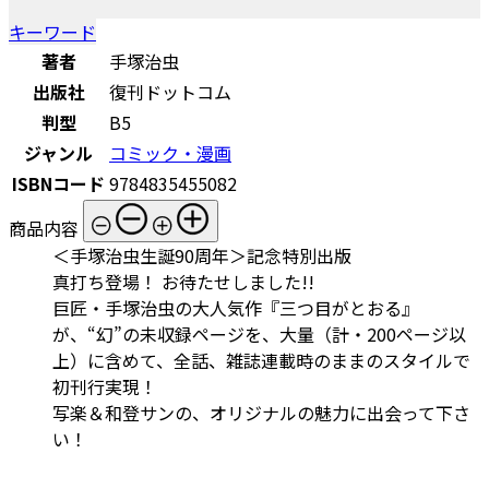
キーワード
著者
手塚治虫
出版社
復刊ドットコム
判型
B5
ジャンル
コミック・漫画
ISBNコード
9784835455082
商品内容
＜手塚治虫生誕90周年＞記念特別出版
真打ち登場！ お待たせしました!!
巨匠・手塚治虫の大人気作『三つ目がとおる』
が、“幻”の未収録ページを、大量（計・200ページ以
上）に含めて、全話、雑誌連載時のままのスタイルで
初刊行実現！
写楽＆和登サンの、オリジナルの魅力に出会って下さ
い！