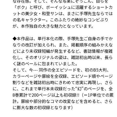
な存在感。そして、そんな写楽にぞっこん、自らを
「ボク」と呼び、ボーイッシュに活躍するショートカ
ットの美少女・和登サンは、まさに手塚先生ならでは
の名キャラクター。このふたりの絶妙なコンビぶり
が、本作独自の大きな魅力となっています。
◆本作品は、単行本化の際、手塚先生ご自身の手でか
なりの改訂が加えられ、また、掲載順序の組みかえな
どにより未収録短編が発生するなど、書誌情報が複雑
化し、そのオリジナルの姿は、雑誌初出時以来、長ら
く謎のベールに包まれていました。
そして、今--- 同作の全エピソードを、初のB5大判、
カラーページや扉絵を全収録、エピソード順やページ
割りなどを雑誌初出時にきわめて忠実に再現し、さら
に、これまで単行本未収録だった“幻”のページを、全
8巻累計で200ページ以上も初収録!!（＝1P単位での累
計。扉絵や部分的なコマの改変などを含めると、さら
に膨大な数の初収録となります）