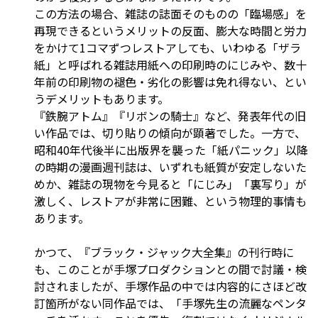
この方法の場合、雑誌の誌面そのものの「臨場感」を
再現できるというメリットの反面、膨大な時間と労力
をかけて1コマずつレストアしても、いわゆる「ザラ
紙」と呼ばれる雑誌用紙への印刷時のにじみや、数十
年前の印刷物の褪色・劣化の影響は免れ得ない、とい
うデメリットもあります。
『鉄腕アトム』『リボンの騎士』など、発表年代の旧
い作品では、切り貼りの傾向が顕著でした。一方で、
昭和40年代後半に出版界を襲った「紙パニック」以降
の時期の漫画週刊誌は、いずれも紙質が安定しないた
めか、雑誌の現物を今見ると「にじみ」「裏写り」が
激しく、レストアが非常に困難、という物理的事情も
あります。
かつて、『ブラック・ジャック大全集』の刊行時に
も、このことが手塚プロダクションとの間で討議・検
討されましたが、手塚作品の中では内容的にさほど改
訂箇所がない同作品では、「手塚先生の流麗なペンタ