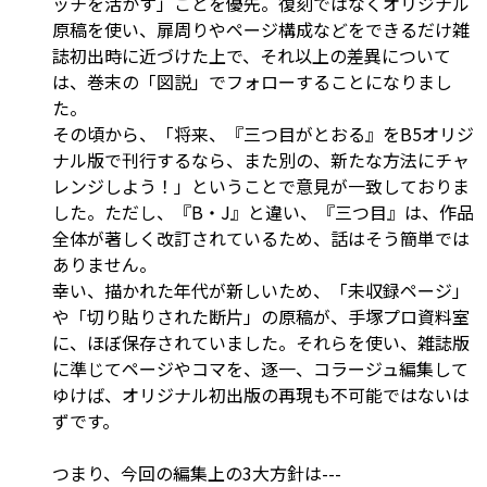
ッチを活かす」ことを優先。復刻ではなくオリジナル
原稿を使い、扉周りやページ構成などをできるだけ雑
誌初出時に近づけた上で、それ以上の差異について
は、巻末の「図説」でフォローすることになりまし
た。
その頃から、「将来、『三つ目がとおる』をB5オリジ
ナル版で刊行するなら、また別の、新たな方法にチャ
レンジしよう！」ということで意見が一致しておりま
した。ただし、『B・J』と違い、『三つ目』は、作品
全体が著しく改訂されているため、話はそう簡単では
ありません。
幸い、描かれた年代が新しいため、「未収録ページ」
や「切り貼りされた断片」の原稿が、手塚プロ資料室
に、ほぼ保存されていました。それらを使い、雑誌版
に準じてページやコマを、逐一、コラージュ編集して
ゆけば、オリジナル初出版の再現も不可能ではないは
ずです。
つまり、今回の編集上の3大方針は---