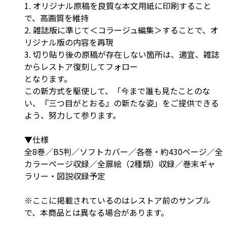
1. オリジナル原稿を良質な本文用紙に印刷すること
で、高画質を維持
2. 雑誌版に準じて＜コラージュ編集＞することで、オ
リジナル版の内容を再現
3. 切り貼り後の原稿が存在しない箇所は、適宜、雑誌
からレストア復刻してフォロー
となります。
この新方式を駆使して、「今まで誰も見たことのな
い、『三つ目がとおる』の新たな姿」をご提供できる
よう、努力して参ります。
▼仕様
全8巻／B5判／ソフトカバー／各巻・約430ページ／全
カラーページ収録／全扉絵（2種類）収録／巻末ギャ
ラリー・図説収録予定
※ここに掲載されているのはレストア前のサンプル
で、本商品とは異なる場合があります。