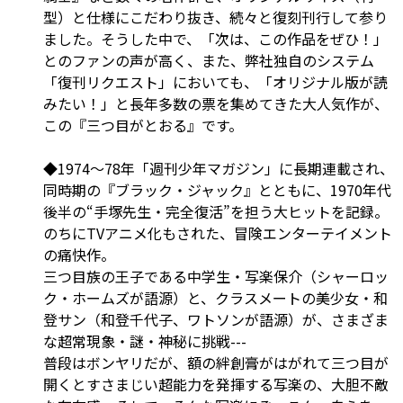
型）と仕様にこだわり抜き、続々と復刻刊行して参り
ました。そうした中で、「次は、この作品をぜひ！」
とのファンの声が高く、また、弊社独自のシステム
「復刊リクエスト」においても、「オリジナル版が読
みたい！」と長年多数の票を集めてきた大人気作が、
この『三つ目がとおる』です。
◆1974～78年「週刊少年マガジン」に長期連載され、
同時期の『ブラック・ジャック』とともに、1970年代
後半の“手塚先生・完全復活”を担う大ヒットを記録。
のちにTVアニメ化もされた、冒険エンターテイメント
の痛快作。
三つ目族の王子である中学生・写楽保介（シャーロッ
ク・ホームズが語源）と、クラスメートの美少女・和
登サン（和登千代子、ワトソンが語源）が、さまざま
な超常現象・謎・神秘に挑戦---
普段はボンヤリだが、額の絆創膏がはがれて三つ目が
開くとすさまじい超能力を発揮する写楽の、大胆不敵