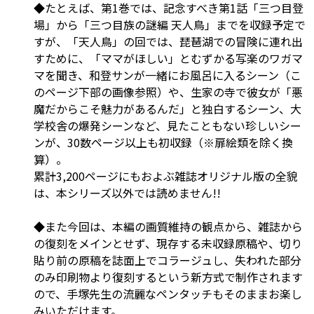
◆たとえば、第1巻では、記念すべき第1話「三つ目登
場」から「三つ目族の謎編 天人鳥」までを収録予定で
すが、「天人鳥」の回では、琵琶湖での冒険に連れ出
すために、「ママがほしい」とむずかる写楽のワガマ
マを聞き、和登サンが一緒にお風呂に入るシーン（こ
のページ下部の画像参照）や、生家の寺で彼女が「悪
魔だからこそ魅力があるんだ」と独白するシーン、大
学校舎の爆発シーンなど、見たこともない珍しいシー
ンが、30数ページ以上も初収録（※扉絵類を除く換
算）。
累計3,200ページにもおよぶ雑誌オリジナル版の全貌
は、本シリーズ以外では読めません!!
◆また今回は、本編の画質維持の観点から、雑誌から
の復刻をメインとせず、現存する未収録原稿や、切り
貼り前の原稿を誌面上でコラージュし、失われた部分
のみ印刷物より復刻するという新方式で制作されます
ので、手塚先生の流麗なペンタッチもそのままお楽し
みいただけます。