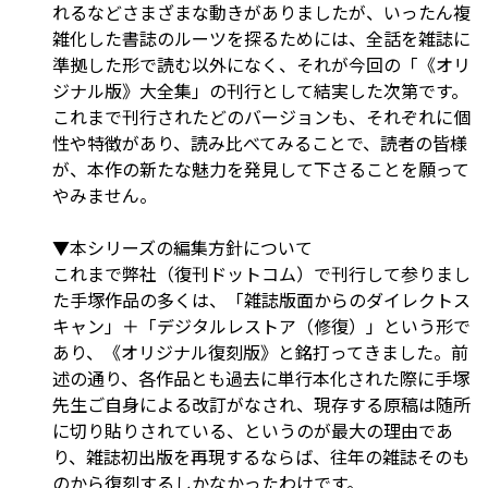
れるなどさまざまな動きがありましたが、いったん複
雑化した書誌のルーツを探るためには、全話を雑誌に
準拠した形で読む以外になく、それが今回の「《オリ
ジナル版》大全集」の刊行として結実した次第です。
これまで刊行されたどのバージョンも、それぞれに個
性や特徴があり、読み比べてみることで、読者の皆様
が、本作の新たな魅力を発見して下さることを願って
やみません。
▼本シリーズの編集方針について
これまで弊社（復刊ドットコム）で刊行して参りまし
た手塚作品の多くは、「雑誌版面からのダイレクトス
キャン」＋「デジタルレストア（修復）」という形で
あり、《オリジナル復刻版》と銘打ってきました。前
述の通り、各作品とも過去に単行本化された際に手塚
先生ご自身による改訂がなされ、現存する原稿は随所
に切り貼りされている、というのが最大の理由であ
り、雑誌初出版を再現するならば、往年の雑誌そのも
のから復刻するしかなかったわけです。