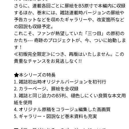
さらに、連載各回ごとに扉絵をB5原寸で本編内に収録
するほか、巻末には、雑誌連載時バージョンの扉絵や
予告カットなどを収めたギャラリーや、改変箇所など
の図説も収録予定。
これこそ、ファンが熱望していた「三つ目」の原初の
かたち--- 奇跡のプロジェクトが、今、ついに始動しま
す！
≪初版完全限定≫につき、再版はいたしません。この
貴重なチャンスをお見逃しなく!!
本シリーズの特長
1. 雑誌初出時オリジナルバージョンを初刊行
2. カラーページ、扉絵を全収録
3. 雑誌と同じ迫力のB5判、褪色しにくい良質な本文用
紙を使用
4. オリジナル原稿をコラージュ編集した高画質
5. ギャラリー・図説など巻末資料も充実