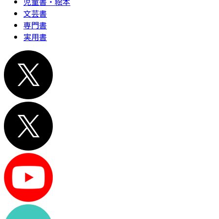
児童書・絵本
文芸書
専門書
実用書