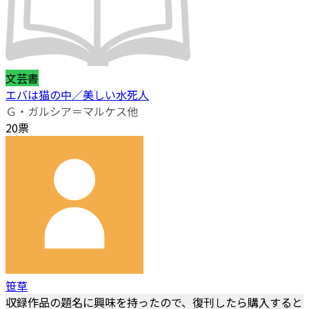
文芸書
エバは猫の中／美しい水死人
Ｇ・ガルシア＝マルケス他
20票
笹草
収録作品の題名に興味を持ったので、復刊したら購入すると