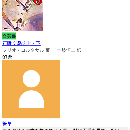
文芸書
石蹴り遊び 上・下
フリオ・コルタサル 著 ／ 土岐恒二 訳
87票
笹草