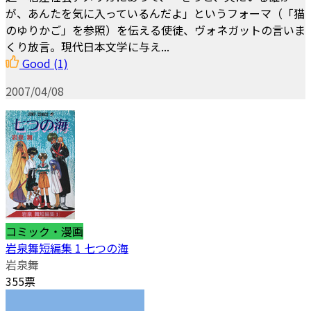
が、あんたを気に入っているんだよ」というフォーマ（「猫
のゆりかご」を参照）を伝える使徒、ヴォネガットの言いま
くり放言。現代日本文学に与え...
Good
(1)
2007/04/08
コミック・漫画
岩泉舞短編集 1 七つの海
岩泉舞
355票