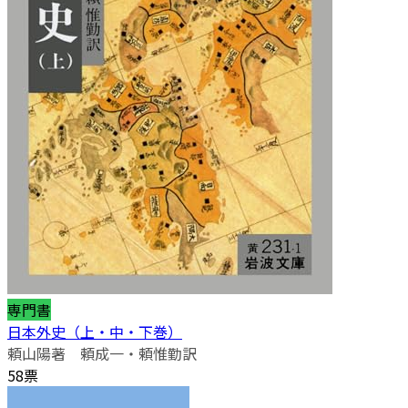
専門書
日本外史（上・中・下巻）
頼山陽著 頼成一・頼惟勤訳
58票