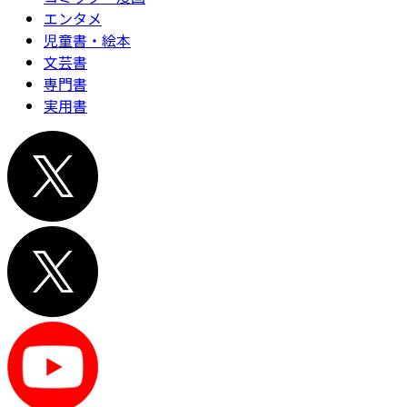
エンタメ
児童書・絵本
文芸書
専門書
実用書