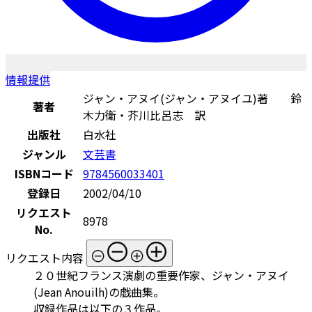
情報提供
ジャン・アヌイ(ジャン・アヌイユ)著 鈴
著者
木力衛・芥川比呂志 訳
出版社
白水社
ジャンル
文芸書
ISBNコード
9784560033401
登録日
2002/04/10
リクエスト
8978
No.
リクエスト内容
２０世紀フランス演劇の重要作家、ジャン・アヌイ
(Jean Anouilh)の戯曲集。
収録作品は以下の３作品。