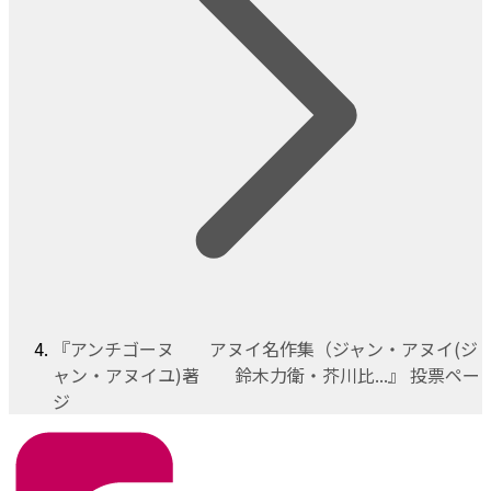
『アンチゴーヌ アヌイ名作集（ジャン・アヌイ(ジ
ャン・アヌイユ)著 鈴木力衛・芥川比...』 投票ペー
ジ