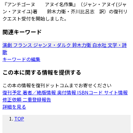
『アンチゴーヌ アヌイ名作集』（ジャン・アヌイ(ジャ
ン・アヌイユ)著 鈴木力衛・芥川比呂志 訳）の復刊リ
クエスト受付を開始しました。
関連キーワード
演劇
フランス
ジャンヌ・ダルク
鈴木力衛
白水社
文学・詩
歌
キーワードの編集
この本に関する情報を提供する
この本の情報を復刊ドットコムまでお寄せください
復刊予定
著者／絶版情報
奥付情報
ISBNコード
サイト情報
修正依頼
二重登録報告
詳細を見る
TOP