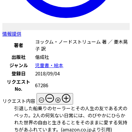
情報提供
ヨックム・ノードストリューム 著 ／ 菱木晃
著者
子 訳
出版社
偕成社
ジャンル
児童書・絵本
登録日
2018/09/04
リクエスト
67286
No.
リクエスト内容
引退した船乗りのセーラーとその人生の友である犬の
ペッカ。2人の何気ない日常には、のびやかにひらか
れた世界の自由と生きることをそのままに愛する気持
ちがあふれています。(amazon.co.jpより引用)