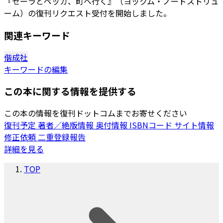
『セーラとペッカ、町へ行く』（ヨックム・ノードストリュ
ーム）の復刊リクエスト受付を開始しました。
関連キーワード
偕成社
キーワードの編集
この本に関する情報を提供する
この本の情報を復刊ドットコムまでお寄せください
復刊予定
著者／絶版情報
奥付情報
ISBNコード
サイト情報
修正依頼
二重登録報告
詳細を見る
TOP