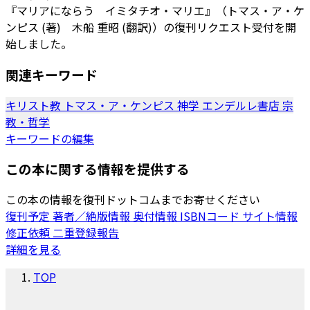
『マリアにならう イミタチオ・マリエ』（トマス・ア・ケ
ンピス (著) 木船 重昭 (翻訳)）の復刊リクエスト受付を開
始しました。
関連キーワード
キリスト教
トマス・ア・ケンピス
神学
エンデルレ書店
宗
教・哲学
キーワードの編集
この本に関する情報を提供する
この本の情報を復刊ドットコムまでお寄せください
復刊予定
著者／絶版情報
奥付情報
ISBNコード
サイト情報
修正依頼
二重登録報告
詳細を見る
TOP