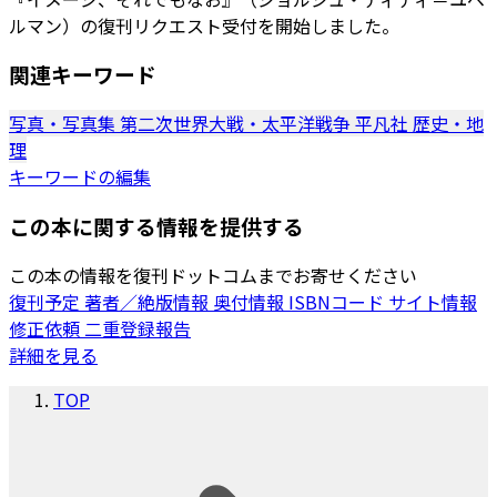
ルマン）の復刊リクエスト受付を開始しました。
関連キーワード
写真・写真集
第二次世界大戦・太平洋戦争
平凡社
歴史・地
理
キーワードの編集
この本に関する情報を提供する
この本の情報を復刊ドットコムまでお寄せください
復刊予定
著者／絶版情報
奥付情報
ISBNコード
サイト情報
修正依頼
二重登録報告
詳細を見る
TOP