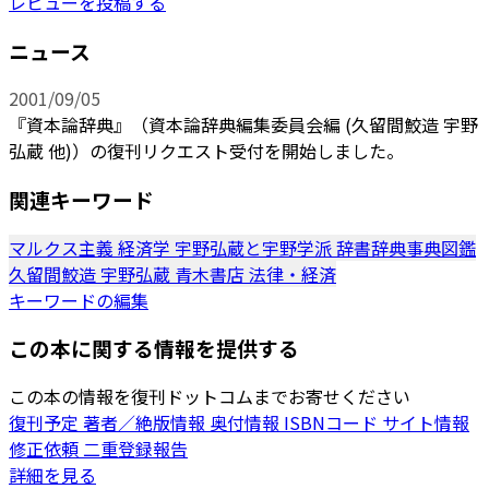
レビューを投稿する
ニュース
2001/09/05
『資本論辞典』（資本論辞典編集委員会編 (久留間鮫造 宇野
弘蔵 他)）の復刊リクエスト受付を開始しました。
関連キーワード
マルクス主義
経済学
宇野弘蔵と宇野学派
辞書辞典事典図鑑
久留間鮫造
宇野弘蔵
青木書店
法律・経済
キーワードの編集
この本に関する情報を提供する
この本の情報を復刊ドットコムまでお寄せください
復刊予定
著者／絶版情報
奥付情報
ISBNコード
サイト情報
修正依頼
二重登録報告
詳細を見る