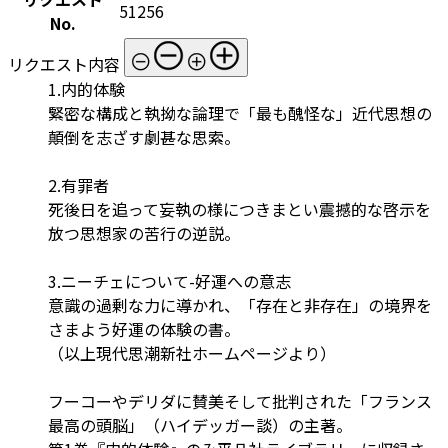
51256
No.
リクエスト内容
1.内的体験
緊密な構成と執拗な論理で「最も醜怪な」近代思想の
顛倒を志ざす劇甚な思索。
2.有罪者
死後日を追って妄執の様につきまとい震撼的な啓示を
放つ思想家の苦行の逆説。
3.ニーチェについて-好運への意志
意識の過剰な力に導かれ、「存在と非存在」の境界を
さまよう好運の体験の書。
（以上現代思潮新社ホームページより）
フーコーやデリダに賛美そして批判された「フランス
最高の頭脳」（ハイデッガー談）の主著。