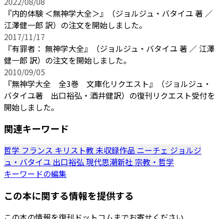
2022/08/08
『内的体験 ＜無神学大全＞』（ジョルジュ・バタイユ 著 ／
江澤健一郎 訳）の注文を開始しました。
2017/11/17
『有罪者： 無神学大全』（ジョルジュ・バタイユ 著 ／ 江澤
健一郎 訳）の注文を開始しました。
2010/09/05
『無神学大全 全3巻 文庫化リクエスト』（ジョルジュ・
バタイユ著 出口裕弘・酒井健訳）の復刊リクエスト受付を
開始しました。
関連キーワード
哲学
フランス
キリスト教
未収録作品
ニーチェ
ジョルジ
ュ・バタイユ
出口裕弘
現代思潮新社
宗教・哲学
キーワードの編集
この本に関する情報を提供する
この本の情報を復刊ドットコムまでお寄せください