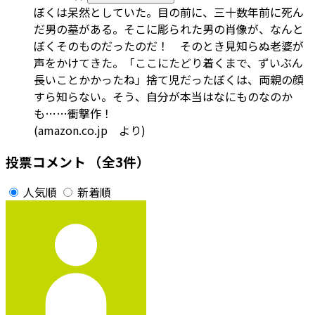
ぼくは呆然としていた。目の前に、三十数年前に死ん
だ男の墓がある。そこに彫られた男の肖像が、なんと
ぼくそのものだったのだ！ そのとき見知らぬ老婆が
声をかけてきた。「ここにたどり着くまで、ずいぶん
長いことかかったね」捨て児だったぼくは、両親の顔
すら知らない。そう、自分が本当はなにものなのか
も……衝撃作！
(amazon.co.jp より)
投票コメント
（全3件）
人気順
新着順