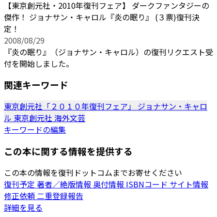
【東京創元社・2010年復刊フェア】 ダークファンタジーの
傑作！ ジョナサン・キャロル『炎の眠り』 (３票)復刊決
定！
2008/08/29
『炎の眠り』（ジョナサン・キャロル）の復刊リクエスト受
付を開始しました。
関連キーワード
東京創元社「２０１０年復刊フェア」
ジョナサン・キャロ
ル
東京創元社
海外文芸
キーワードの編集
この本に関する情報を提供する
この本の情報を復刊ドットコムまでお寄せください
復刊予定
著者／絶版情報
奥付情報
ISBNコード
サイト情報
修正依頼
二重登録報告
詳細を見る