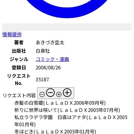
情報提供
著者
あきづき空太
出版社
白泉社
ジャンル
コミック・漫画
登録日
2006/08/26
リクエスト
35187
No.
リクエスト内容
赤髪の白雪姫(ＬａＬａＤＸ2006年09月号)
祈りに世界は咲いて(ＬａＬａＤＸ2005年07月号)
私立ララデラ学園 日直はアナタ(ＬａＬａＤＸ2005
年01月号)
冬ほどき(ＬａＬａＤＸ2005年01月号)