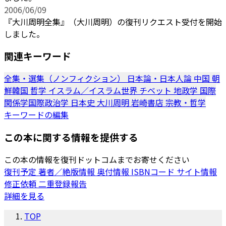
2006/06/09
『大川周明全集』（大川周明）の復刊リクエスト受付を開始
しました。
関連キーワード
全集・選集（ノンフィクション）
日本論・日本人論
中国
朝
鮮韓国
哲学
イスラム／イスラム世界
チベット
地政学
国際
関係学国際政治学
日本史
大川周明
岩崎書店
宗教・哲学
キーワードの編集
この本に関する情報を提供する
この本の情報を復刊ドットコムまでお寄せください
復刊予定
著者／絶版情報
奥付情報
ISBNコード
サイト情報
修正依頼
二重登録報告
詳細を見る
TOP