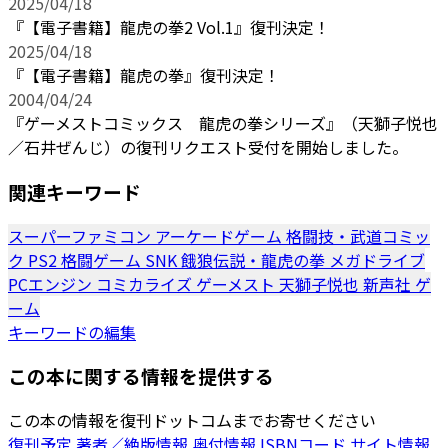
2025/04/18
『【電子書籍】龍虎の拳2 Vol.1』復刊決定！
2025/04/18
『【電子書籍】龍虎の拳』復刊決定！
2004/04/24
『ゲーメストコミックス 龍虎の拳シリーズ』（天獅子悦也
／石井ぜんじ）の復刊リクエスト受付を開始しました。
関連キーワード
スーパーファミコン
アーケードゲーム
格闘技・武道コミッ
ク
PS2
格闘ゲーム
SNK
餓狼伝説・龍虎の拳
メガドライブ
PCエンジン
コミカライズ
ゲーメスト
天獅子悦也
新声社
ゲ
ーム
キーワードの編集
この本に関する情報を提供する
この本の情報を復刊ドットコムまでお寄せください
復刊予定
著者／絶版情報
奥付情報
ISBNコード
サイト情報