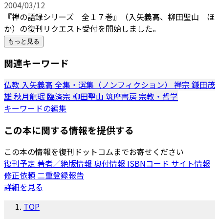
2004/03/12
『禅の語録シリーズ 全１７巻』（入矢義高、柳田聖山 ほ
か）の復刊リクエスト受付を開始しました。
もっと見る
関連キーワード
仏教
入矢義高
全集・選集（ノンフィクション）
禅宗
鎌田茂
雄
秋月龍珉
臨済宗
柳田聖山
筑摩書房
宗教・哲学
キーワードの編集
この本に関する情報を提供する
この本の情報を復刊ドットコムまでお寄せください
復刊予定
著者／絶版情報
奥付情報
ISBNコード
サイト情報
修正依頼
二重登録報告
詳細を見る
TOP