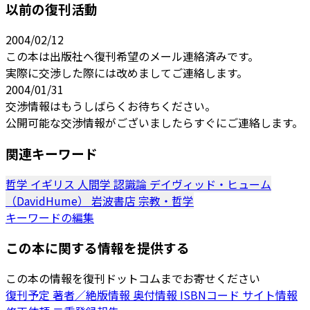
以前の復刊活動
2004/02/12
この本は出版社へ復刊希望のメール連絡済みです。
実際に交渉した際には改めましてご連絡します。
2004/01/31
交渉情報はもうしばらくお待ちください。
公開可能な交渉情報がございましたらすぐにご連絡します。
関連キーワード
哲学
イギリス
人間学
認識論
デイヴィッド・ヒューム
（DavidHume）
岩波書店
宗教・哲学
キーワードの編集
この本に関する情報を提供する
この本の情報を復刊ドットコムまでお寄せください
復刊予定
著者／絶版情報
奥付情報
ISBNコード
サイト情報